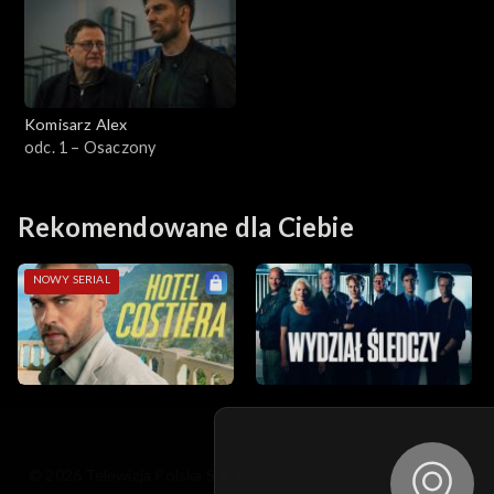
Sezon 3
Sezon 2
Komisarz Alex
Sezon 1
odc. 1 – Osaczony
Rekomendowane dla Ciebie
NOWY SERIAL
© 2026 Telewizja Polska S.A. w likwidacji