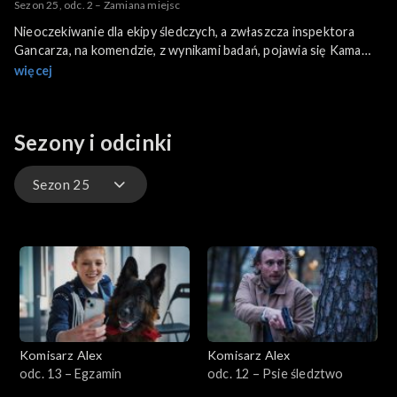
Sezon 25, odc. 2 – Zamiana miejsc
Nieoczekiwanie dla ekipy śledczych, a zwłaszcza inspektora
Gancarza, na komendzie, z wynikami badań, pojawia się Kama
Żerska córka komendanta policji. Okazuje się, że zdolna
więcej
biochemiczka przyjęła zastępstwo w laboratorium, dzięki
czemu ma możliwość wesprzeć zespół policjantów w
rozwiązywaniu kolejnej sprawy. A jest nad czym pracować. W
Sezony i odcinki
squocie znaleziono ciało Michała Komareckiego.
Sezon 25
Sezon 25
Sezon 24
Sezon 23
Komisarz Alex
Komisarz Alex
Sezon 22
odc. 13 – Egzamin
odc. 12 – Psie śledztwo