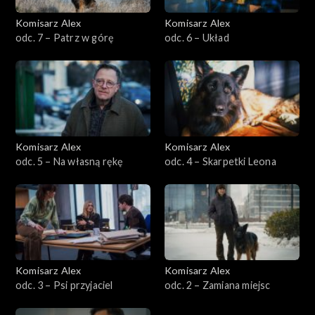
Sezon 12
Komisarz Alex
Komisarz Alex
odc. 7 – Patrz w górę
odc. 6 – Układ
Sezon 11
Sezon 10
Sezon 9
Komisarz Alex
Komisarz Alex
Sezon 8
odc. 5 – Na własną rękę
odc. 4 – Skarpetki Leona
Sezon 7
Sezon 6
Sezon 5
Komisarz Alex
Komisarz Alex
odc. 3 – Psi przyjaciel
odc. 2 – Zamiana miejsc
Sezon 4