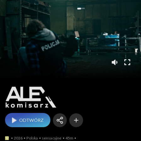
Komisarz Alex
ODTWÓRZ
2026
Polska
sensacyjne
45m