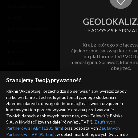
regulamin serwisu
cennik
GEOLOKALIZ
polityka prywatności
ŁĄCZYSZ SIĘ SPOZA 
moje zgody
Kraj, z którego się łączys
Zjednoczone , w związku z czy
pomoc
na platformie TVP VOD
nieodstępna. Sprawdź, które m
kontakt
obejrzeć.
voucher
Szanujemy Twoją prywatność
Nie pokazuj pon
dostępność
Kliknij "Akceptuję i przechodzę do serwisu", aby wyrazić zgody
informacje o dostawcy usług
na korzystanie z technologii automatycznego śledzenia i
ANULUJ
SP
zbierania danych, dostęp do informacji na Twoim urządzeniu
końcowym i ich przechowywanie oraz na przetwarzanie
Twoich danych osobowych przez nas, czyli Telewizję Polską
S.A. w likwidacji (zwaną dalej również „TVP”),
Zaufanych
Partnerów z IAB* (1201 firm)
oraz pozostałych
Zaufanych
Partnerów TVP (93 firm)
, w celach marketingowych (w tym do