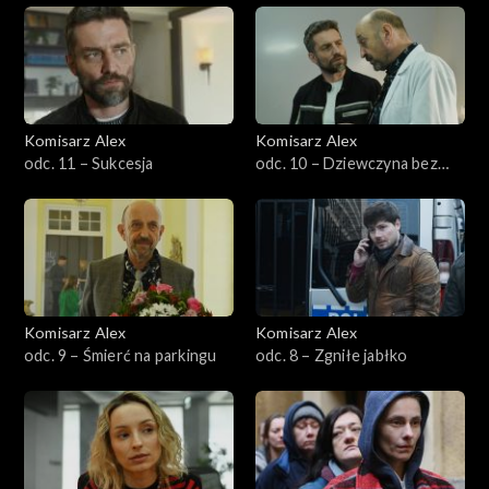
Sezon 21
Sezon 20
Sezon 19
Komisarz Alex
Komisarz Alex
odc. 11 – Sukcesja
odc. 10 – Dziewczyna bez
Sezon 18
imienia
Sezon 17
Sezon 16
Komisarz Alex
Komisarz Alex
Sezon 15
odc. 9 – Śmierć na parkingu
odc. 8 – Zgniłe jabłko
Sezon 14
Sezon 13