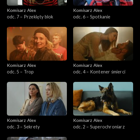
Sezon 12
Komisarz Alex
Komisarz Alex
odc. 7 – Przeklęty blok
odc. 6 – Spotkanie
Sezon 11
Sezon 10
Sezon 9
Komisarz Alex
Komisarz Alex
Sezon 8
odc. 5 – Trop
odc. 4 – Kontener śmierci
Sezon 7
Sezon 6
Sezon 5
Komisarz Alex
Komisarz Alex
odc. 3 – Sekrety
odc. 2 – Superochroniarz
Sezon 4