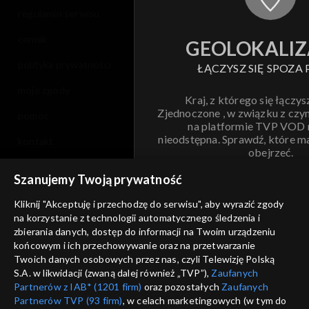
regulamin serwisu
cennik
GEOLOKALIZ
polityka prywatności
ŁĄCZYSZ SIĘ SPOZA 
moje zgody
Kraj, z którego się łączys
Zjednoczone , w związku z czy
pomoc
na platformie TVP VOD
nieodstępna. Sprawdź, które m
kontakt
obejrzeć.
voucher
Szanujemy Twoją prywatność
Nie pokazuj pon
dostępność
Kliknij "Akceptuję i przechodzę do serwisu", aby wyrazić zgody
informacje o dostawcy usług
na korzystanie z technologii automatycznego śledzenia i
ANULUJ
SP
zbierania danych, dostęp do informacji na Twoim urządzeniu
końcowym i ich przechowywanie oraz na przetwarzanie
Twoich danych osobowych przez nas, czyli Telewizję Polską
S.A. w likwidacji (zwaną dalej również „TVP”),
Zaufanych
Partnerów z IAB* (1201 firm)
oraz pozostałych
Zaufanych
Partnerów TVP (93 firm)
, w celach marketingowych (w tym do