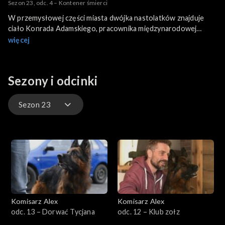
Sezon 23, odc. 4 – Kontener śmierci
W przemysłowej części miasta dwójka nastolatków znajduje
ciało Konrada Adamskiego, pracownika międzynarodowej
korporacji zajmującej się logistyką i transportem towarów zza
więcej
granicy. W pobliżu miejsca zbrodni komisarz Alex odkrywa
noszący ślady włamania kontener należący do firmy, w której
pracował denat. Policjanci próbują ustalić, czy włamanie miało
Sezony i odcinki
związek ze śmiercią mężczyzny.
Sezon 23
Sezon 25
Sezon 24
Sezon 23
Komisarz Alex
Komisarz Alex
Sezon 22
odc. 13 – Dorwać Tycjana
odc. 12 – Klub zołz