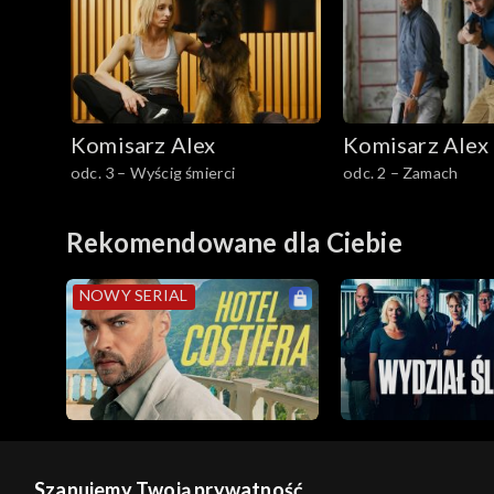
Sezon 16
Sezon 15
Komisarz Alex
Komisarz Alex
Sezon 14
odc. 3 – Wyścig śmierci
odc. 2 – Zamach
Sezon 13
Rekomendowane dla Ciebie
Sezon 12
NOWY SERIAL
Sezon 11
Sezon 10
Sezon 9
Szanujemy Twoją prywatność
Sezon 8