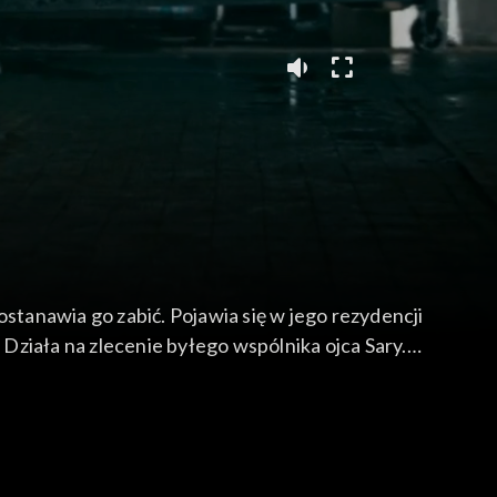
stanawia go zabić. Pojawia się w jego rezydencji
 Działa na zlecenie byłego wspólnika ojca Sary.
wać Sarę.