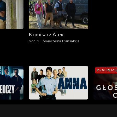
Komisarz Alex
odc. 1 – Śmiertelna transakcja
PRAPREMI