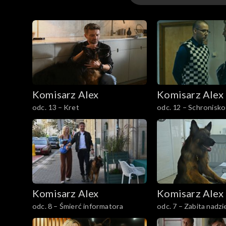
Sezon 25
Sezon 24
Sezon 23
Komisarz Alex
Komisarz Alex
Sezon 22
odc. 13 – Kret
odc. 12 – Schronisko
Sezon 21
Sezon 20
Sezon 19
Komisarz Alex
Komisarz Alex
Sezon 18
odc. 8 – Śmierć informatora
odc. 7 – Zabita nadzi
Sezon 17