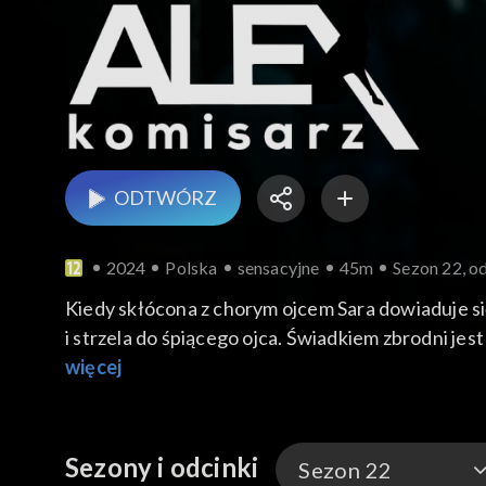
ODTWÓRZ
2024
Polska
sensacyjne
45m
Sezon 22, od
Kiedy skłócona z chorym ojcem Sara dowiaduje się
i strzela do śpiącego ojca. Świadkiem zbrodni jes
Ma zdobyć dokumenty kompromitujące wspólnika.
więcej
Sezony i odcinki
Sezon 22