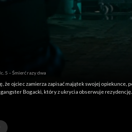
c. 5 – Śmierć razy dwa
, że ojciec zamierza zapisać majątek swojej opiekunce, po
t gangster Bogacki, który z ukrycia obserwuje rezydencję.
 Bogacki postanawia rozpocząć własną grę i zaszantażo