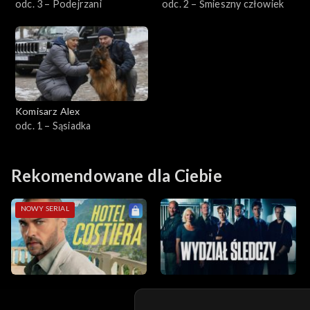
odc. 3 – Podejrzani
odc. 2 – Śmieszny człowiek
Sezon 4
Sezon 3
Sezon 2
Komisarz Alex
Sezon 1
odc. 1 – Sąsiadka
Rekomendowane dla Ciebie
NOWY SERIAL