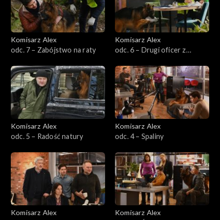
Sezon 13
Sezon 12
Komisarz Alex
Komisarz Alex
odc. 7 – Zabójstwo na raty
odc. 6 – Drugi oficer z
Sezon 11
Casablanki
Sezon 10
Sezon 9
Komisarz Alex
Komisarz Alex
Sezon 8
odc. 5 – Radość natury
odc. 4 – Spaliny
Sezon 7
Sezon 6
Sezon 5
Komisarz Alex
Komisarz Alex