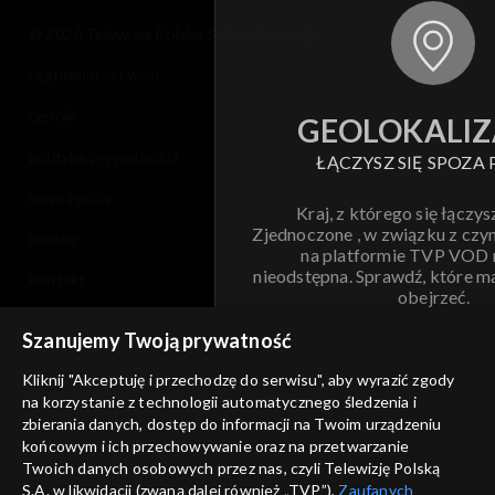
© 2026 Telewizja Polska S.A. w likwidacji
regulamin serwisu
cennik
GEOLOKALIZ
polityka prywatności
ŁĄCZYSZ SIĘ SPOZA 
moje zgody
Kraj, z którego się łączys
Zjednoczone , w związku z czy
pomoc
na platformie TVP VOD
nieodstępna. Sprawdź, które m
kontakt
obejrzeć.
voucher
Szanujemy Twoją prywatność
Nie pokazuj pon
dostępność
Kliknij "Akceptuję i przechodzę do serwisu", aby wyrazić zgody
informacje o dostawcy usług
na korzystanie z technologii automatycznego śledzenia i
ANULUJ
SP
zbierania danych, dostęp do informacji na Twoim urządzeniu
końcowym i ich przechowywanie oraz na przetwarzanie
Twoich danych osobowych przez nas, czyli Telewizję Polską
S.A. w likwidacji (zwaną dalej również „TVP”),
Zaufanych