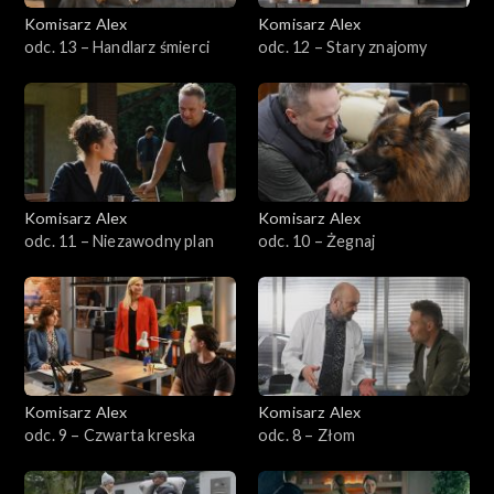
Komisarz Alex
Komisarz Alex
Sezon 22
odc. 13 – Handlarz śmierci
odc. 12 – Stary znajomy
Sezon 21
Sezon 20
Sezon 19
Komisarz Alex
Komisarz Alex
odc. 11 – Niezawodny plan
odc. 10 – Żegnaj
Sezon 18
Sezon 17
Sezon 16
Komisarz Alex
Komisarz Alex
Sezon 15
odc. 9 – Czwarta kreska
odc. 8 – Złom
Sezon 14