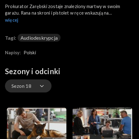
Prokurator Zarębski zostaje znaleziony martwy w swoim
garażu. Rana na skroni i pistolet w ręce wskazują na
samobójstwo. Leon nie ma jednak wątpliwości. Ktoś inny oddał
więcej
śmiertelny strzał. Podczas oględzin miejsca zbrodni Alex
znalazł cztery kreski namalowane farbą na ścianie. Jedna jest
Tagi:
Audiodeskrypcja
przekreślona. Czy mają coś wspólnego z zabójstwem?
Napisy:
Polski
Sezony i odcinki
Sezon 18
Sezon 25
Sezon 24
Sezon 23