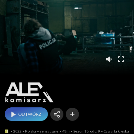
Komisarz Alex
ODTWÓRZ
2022
Polska
sensacyjne
43m
Sezon 18, odc. 9 – Czwarta kreska