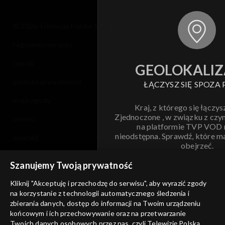
© 2026 Telewizja Polska S.A. w likwidacji
regulamin serwisu
cennik
GEOLOKALIZ
polityka prywatności
ŁĄCZYSZ SIĘ SPOZA 
moje zgody
Kraj, z którego się łączys
Zjednoczone , w związku z czy
pomoc
na platformie TVP VOD
nieodstępna. Sprawdź, które m
kontakt
obejrzeć.
voucher
Szanujemy Twoją prywatność
Nie pokazuj pon
dostępność
Kliknij "Akceptuję i przechodzę do serwisu", aby wyrazić zgody
informacje o dostawcy usług
na korzystanie z technologii automatycznego śledzenia i
ANULUJ
SP
zbierania danych, dostęp do informacji na Twoim urządzeniu
końcowym i ich przechowywanie oraz na przetwarzanie
Twoich danych osobowych przez nas, czyli Telewizję Polską