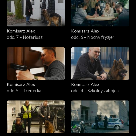
Sezon 13
Sezon 12
Komisarz Alex
Komisarz Alex
odc. 7 – Notariusz
odc. 6 – Nocny fryzjer
Sezon 11
Sezon 10
Sezon 9
Komisarz Alex
Komisarz Alex
Sezon 8
odc. 5 – Trenerka
odc. 4 – Szkolny zabójca
Sezon 7
Sezon 6
Sezon 5