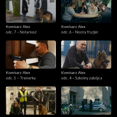
Sezon 13
Sezon 12
Komisarz Alex
Komisarz Alex
odc. 7 – Notariusz
odc. 6 – Nocny fryzjer
Sezon 11
Sezon 10
Sezon 9
Komisarz Alex
Komisarz Alex
Sezon 8
odc. 5 – Trenerka
odc. 4 – Szkolny zabójca
Sezon 7
Sezon 6
Sezon 5