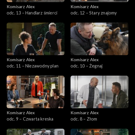
Komisarz Alex
Komisarz Alex
Sezon 22
odc. 13 – Handlarz śmierci
odc. 12 – Stary znajomy
Sezon 21
Sezon 20
Sezon 19
Komisarz Alex
Komisarz Alex
odc. 11 – Niezawodny plan
odc. 10 – Żegnaj
Sezon 18
Sezon 17
Sezon 16
Komisarz Alex
Komisarz Alex
Sezon 15
odc. 9 – Czwarta kreska
odc. 8 – Złom
Sezon 14