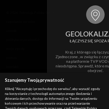
© 2026 Telewizja Polska S.A. w likwidacji
regulamin serwisu
cennik
GEOLOKALIZ
polityka prywatności
ŁĄCZYSZ SIĘ SPOZA 
moje zgody
Kraj, z którego się łączys
Zjednoczone , w związku z czy
pomoc
na platformie TVP VOD
nieodstępna. Sprawdź, które m
kontakt
obejrzeć.
voucher
Szanujemy Twoją prywatność
Nie pokazuj pon
dostępność
Kliknij "Akceptuję i przechodzę do serwisu", aby wyrazić zgody
informacje o dostawcy usług
na korzystanie z technologii automatycznego śledzenia i
ANULUJ
SP
zbierania danych, dostęp do informacji na Twoim urządzeniu
końcowym i ich przechowywanie oraz na przetwarzanie
Twoich danych osobowych przez nas, czyli Telewizję Polską