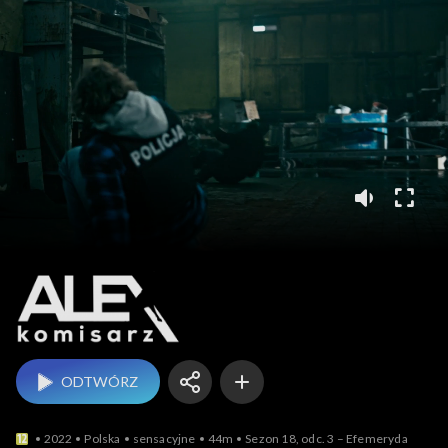
Komisarz Alex
ODTWÓRZ
2022
Polska
sensacyjne
44m
Sezon 18, odc. 3 – Efemeryda