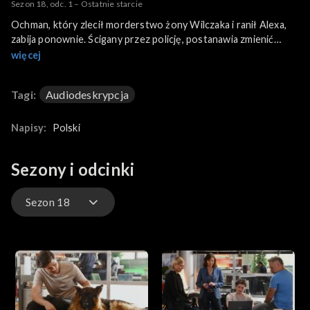
Sezon 18, odc. 1 – Ostatnie starcie
Ochman, który zlecił morderstwo żony Wilczaka i ranił Alexa,
zabija ponownie. Ścigany przez policję, postanawia zmienić
tożsamość. Potrzebuje skóry z palców ofiary, żeby zafundować
więcej
sobie nowe odciski. Zdaniem Bogny, nowej szefowej policji, aby
wytropić Ochmana trzeba go odciąć od pomocy kumpli, z
Tagi:
Audiodeskrypcja
którymi robił interesy. Bogna uważa, że emocje Wilczaka
szkodzą poszukiwaniom. Wysyła go do zwłok bez dłoni
znalezionych w lesie. Nie wie, że to ofiara Ochmana.
Napisy:
Polski
Sezony i odcinki
Sezon 18
Sezon 25
Sezon 24
Sezon 23