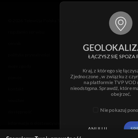
© 2026 Telewizja Polska S.A. w likwidacji
regulamin serwisu
cennik
GEOLOKALIZ
polityka prywatności
ŁĄCZYSZ SIĘ SPOZA 
moje zgody
Kraj, z którego się łączys
Zjednoczone , w związku z czy
pomoc
na platformie TVP VOD
nieodstępna. Sprawdź, które m
kontakt
obejrzeć.
voucher
Nie pokazuj pon
dostępność
informacje o dostawcy usług
ANULUJ
SP