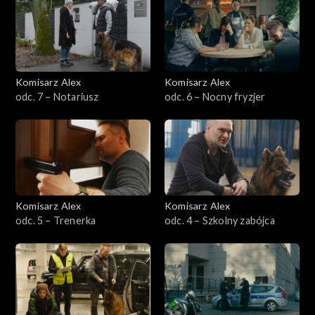
Sezon 14
Sezon 13
Sezon 12
Komisarz Alex
Komisarz Alex
odc. 7 – Notariusz
odc. 6 – Nocny fryzjer
Sezon 11
Sezon 10
Sezon 9
Komisarz Alex
Komisarz Alex
Sezon 8
odc. 5 – Trenerka
odc. 4 – Szkolny zabójca
Sezon 7
Sezon 6