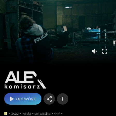
Komisarz Alex
ODTWÓRZ
2022
Polska
sensacyjne
44m