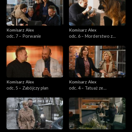
Sezon 13
Sezon 12
Komisarz Alex
Komisarz Alex
odc. 7 – Porwanie
odc. 6 – Morderstwo z
Sezon 11
premedytacją
Sezon 10
Sezon 9
Komisarz Alex
Komisarz Alex
Sezon 8
odc. 5 – Zabójczy plan
odc. 4 – Tatuaż ze
skorpionem
Sezon 7
Sezon 6
Sezon 5