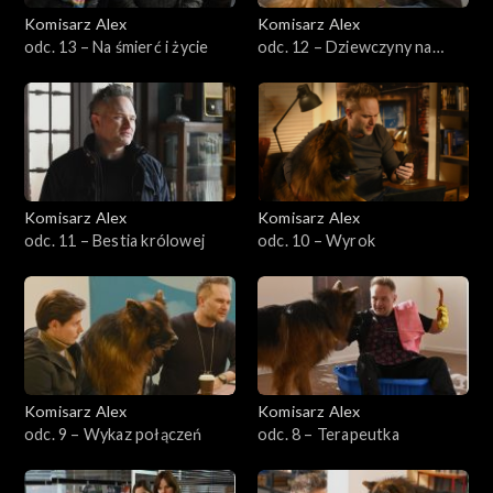
Komisarz Alex
Komisarz Alex
Sezon 22
odc. 13 – Na śmierć i życie
odc. 12 – Dziewczyny na
sprzedaż
Sezon 21
Sezon 20
Sezon 19
Komisarz Alex
Komisarz Alex
odc. 11 – Bestia królowej
odc. 10 – Wyrok
Sezon 18
Sezon 17
Sezon 16
Komisarz Alex
Komisarz Alex
Sezon 15
odc. 9 – Wykaz połączeń
odc. 8 – Terapeutka
Sezon 14