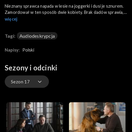
Nieznany sprawca napada w lesie na joggerki i dusi je sznurem.
Zamordował w ten sposób dwie kobiety. Brak śladów sprawia,
że śledztwo utknęło w martwym punkcie. Czy reportaż
więcej
telewizyjny o zbrodniach zmieni sytuację? Komendant
postanawia zaapelować do widzów o pomoc.
Tagi:
Audiodeskrypcja
Podczas kręcenia sceny zabójstwa Alex broni statystkę przed
zbytnią agresją Rudzkiego, który gra mordercę. Mężczyzna
ulega drobnej kontuzji i nie może kontynuować zdjęć. Alex
Napisy:
Polski
znajduje zastępcę wśród gapiów.
Sezony i odcinki
Sezon 17
Sezon 25
Sezon 24
Sezon 23