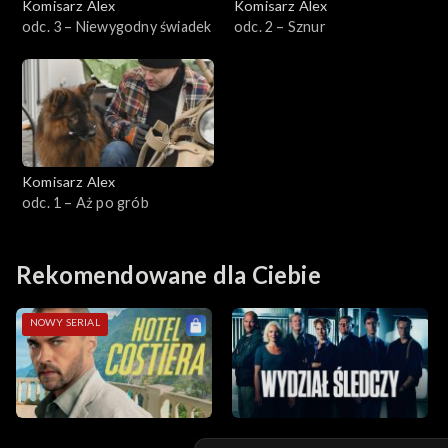
Komisarz Alex
Komisarz Alex
odc. 3 – Niewygodny świadek
odc. 2 – Sznur
Sezon 4
Sezon 3
Sezon 2
Komisarz Alex
Sezon 1
odc. 1 – Aż po grób
Rekomendowane dla Ciebie
NOWY SERIAL