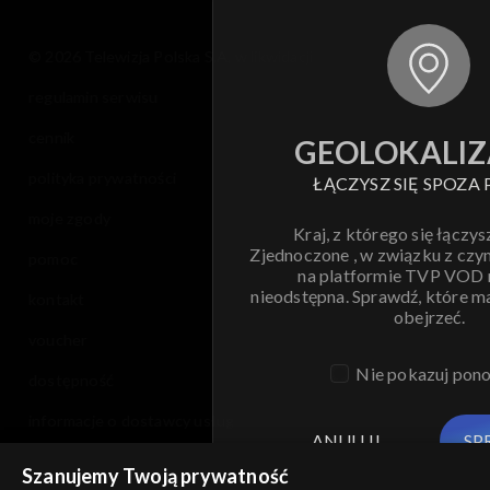
© 2026 Telewizja Polska S.A. w likwidacji
regulamin serwisu
cennik
GEOLOKALIZ
polityka prywatności
ŁĄCZYSZ SIĘ SPOZA 
moje zgody
Kraj, z którego się łączys
Zjednoczone , w związku z czy
pomoc
na platformie TVP VOD
nieodstępna. Sprawdź, które m
kontakt
obejrzeć.
voucher
Nie pokazuj pon
dostępność
informacje o dostawcy usług
ANULUJ
SP
Szanujemy Twoją prywatność