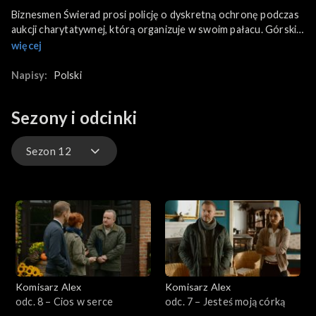
Biznesmen Świerad prosi policję o dyskretną ochronę podczas
aukcji charytatywnej, którą organizuje w swoim pałacu. Górski,
Lucyna i Alex pojawiają się tam w wieczorowych strojach. Dla
więcej
nich to szansa, by kontynuować śledztwo w sprawie tajemniczej
śmierci wspólnika Świerada, Rożyńskiego.
Napisy:
Polski
Sezony i odcinki
Sezon 12
Sezon 25
Sezon 24
Sezon 23
Komisarz Alex
Komisarz Alex
Sezon 22
odc. 8 – Cios w serce
odc. 7 – Jesteś moją córką