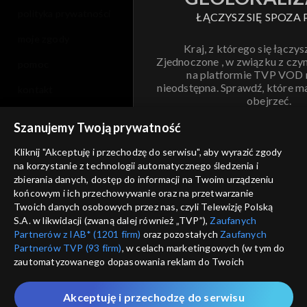
polityka prywatności
ŁĄCZYSZ SIĘ SPOZA 
Sezon 3
moje zgody
Kraj, z którego się łączys
Sezon 2
Zjednoczone , w związku z czy
pomoc
na platformie TVP VOD
Sezon 1
nieodstępna. Sprawdź, które m
kontakt
obejrzeć.
voucher
Szanujemy Twoją prywatność
Nie pokazuj pon
dostępność
Kliknij "Akceptuję i przechodzę do serwisu", aby wyrazić zgody
na korzystanie z technologii automatycznego śledzenia i
informacje o dostawcy usług
ANULUJ
SP
zbierania danych, dostęp do informacji na Twoim urządzeniu
końcowym i ich przechowywanie oraz na przetwarzanie
Twoich danych osobowych przez nas, czyli Telewizję Polską
S.A. w likwidacji (zwaną dalej również „TVP”),
Zaufanych
Partnerów z IAB* (1201 firm)
oraz pozostałych
Zaufanych
Partnerów TVP (93 firm)
, w celach marketingowych (w tym do
zautomatyzowanego dopasowania reklam do Twoich
zainteresowań i mierzenia ich skuteczności) i pozostałych,
które wskazujemy poniżej, a także zgody na udostępnianie
Akceptuję i przechodzę do serwisu
przez nas identyfikatora PPID do Google.