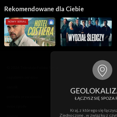
Rekomendowane dla Ciebie
NOWY SERIAL
© 2026 Telewizja Polska S.A. w likwidacji
regulamin serwisu
cennik
GEOLOKALIZ
polityka prywatności
ŁĄCZYSZ SIĘ SPOZA 
moje zgody
Kraj, z którego się łączys
Zjednoczone , w związku z czy
pomoc