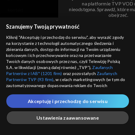
na platformie TVP VOD
nieodstępna. Sprawdź, które m
kontakt
obejrzeć.
voucher
Szanujemy Twoją prywatność
Nie pokazuj pon
dostępność
Kliknij "Akceptuję i przechodzę do serwisu", aby wyrazić zgody
na korzystanie z technologii automatycznego śledzenia i
informacje o dostawcy usług
ANULUJ
SP
zbierania danych, dostęp do informacji na Twoim urządzeniu
końcowym i ich przechowywanie oraz na przetwarzanie
Twoich danych osobowych przez nas, czyli Telewizję Polską
S.A. w likwidacji (zwaną dalej również „TVP”),
Zaufanych
Partnerów z IAB* (1201 firm)
oraz pozostałych
Zaufanych
Partnerów TVP (93 firm)
, w celach marketingowych (w tym do
zautomatyzowanego dopasowania reklam do Twoich
zainteresowań i mierzenia ich skuteczności) i pozostałych,
które wskazujemy poniżej, a także zgody na udostępnianie
Akceptuję i przechodzę do serwisu
przez nas identyfikatora PPID do Google.
Twoje dane osobowe zbierane podczas odwiedzania przez
Ustawienia zaawansowane
Ciebie naszych
poszczególnych serwisów
zwanych dalej
„Portalem”, w tym informacje zapisywane za pomocą
technologii takich jak: pliki cookie, sygnalizatory WWW lub