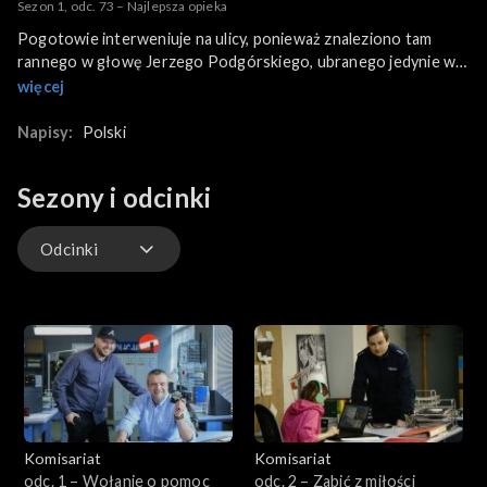
Sezon 1, odc. 73 – Najlepsza opieka
Pogotowie interweniuje na ulicy, ponieważ znaleziono tam
rannego w głowę Jerzego Podgórskiego, ubranego jedynie w
piżamę i zachowującego się co najmniej niestandardowo.
więcej
Zachowanie pacjenta sprawia, że lekarze proszą o wyjaśnienie
sprawy komisarza Maja i aspiranta Zawilskiego.
Napisy:
Polski
Sezony i odcinki
Odcinki
Odcinki
Komisariat
Komisariat
odc. 1 – Wołanie o pomoc
odc. 2 – Zabić z miłości