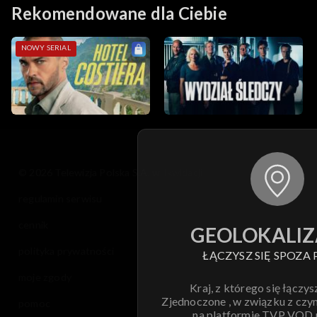
Rekomendowane dla Ciebie
NOWY SERIAL
© 2026 Telewizja Polska S.A. w likwidacji
regulamin serwisu
cennik
GEOLOKALIZ
polityka prywatności
ŁĄCZYSZ SIĘ SPOZA 
moje zgody
Kraj, z którego się łączys
Zjednoczone , w związku z czy
pomoc
na platformie TVP VOD