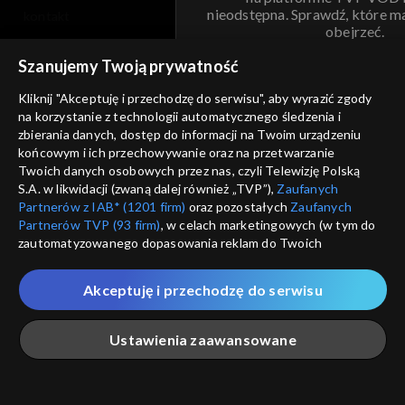
nieodstępna. Sprawdź, które m
kontakt
obejrzeć.
voucher
Szanujemy Twoją prywatność
Nie pokazuj pon
dostępność
Kliknij "Akceptuję i przechodzę do serwisu", aby wyrazić zgody
na korzystanie z technologii automatycznego śledzenia i
informacje o dostawcy usług
ANULUJ
SP
zbierania danych, dostęp do informacji na Twoim urządzeniu
końcowym i ich przechowywanie oraz na przetwarzanie
Twoich danych osobowych przez nas, czyli Telewizję Polską
S.A. w likwidacji (zwaną dalej również „TVP”),
Zaufanych
Partnerów z IAB* (1201 firm)
oraz pozostałych
Zaufanych
Partnerów TVP (93 firm)
, w celach marketingowych (w tym do
zautomatyzowanego dopasowania reklam do Twoich
zainteresowań i mierzenia ich skuteczności) i pozostałych,
które wskazujemy poniżej, a także zgody na udostępnianie
Akceptuję i przechodzę do serwisu
przez nas identyfikatora PPID do Google.
Twoje dane osobowe zbierane podczas odwiedzania przez
Ustawienia zaawansowane
Ciebie naszych
poszczególnych serwisów
zwanych dalej
„Portalem”, w tym informacje zapisywane za pomocą
technologii takich jak: pliki cookie, sygnalizatory WWW lub
innych podobnych technologii umożliwiających świadczenie
Główna
Szukaj
Moja lista
Na żywo
Więcej