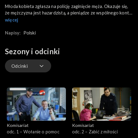
Młoda kobieta zgłasza na policję zaginięcie męża. Okazuje się,
że mężczyzna jest hazardzistą, a pieniądze ze wspólnego konta
małżonków zniknęły. Komisarz Polakowskiej udaje się odnaleźć
więcej
jedynie samochód poszukiwanego...
Napisy:
Polski
Sezony i odcinki
Odcinki
Odcinki
Komisariat
Komisariat
odc. 1 – Wołanie o pomoc
odc. 2 – Zabić z miłości