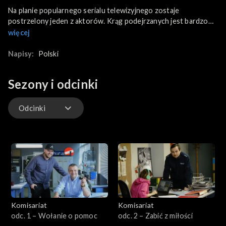
Na planie popularnego serialu telewizyjnego zostaje
postrzelony jeden z aktorów. Krąg podejrzanych jest bardzo
szeroki, gdyż ranny gwiazdor miał wielu wrogów w swoim
więcej
środowisku. Komisarz Maj zauważa, że broń została
podmieniona przed nagraniem sceny.
Napisy:
Polski
Sezony i odcinki
Odcinki
Odcinki
Komisariat
Komisariat
odc. 1 – Wołanie o pomoc
odc. 2 – Zabić z miłości