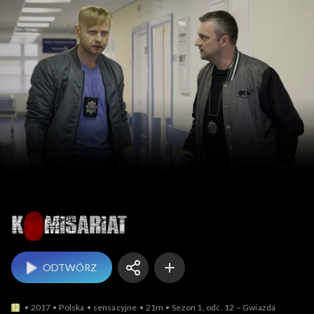
Komisariat
ODTWÓRZ
2017
Polska
sensacyjne
21m
Sezon 1, odc. 12 – Gwiazda