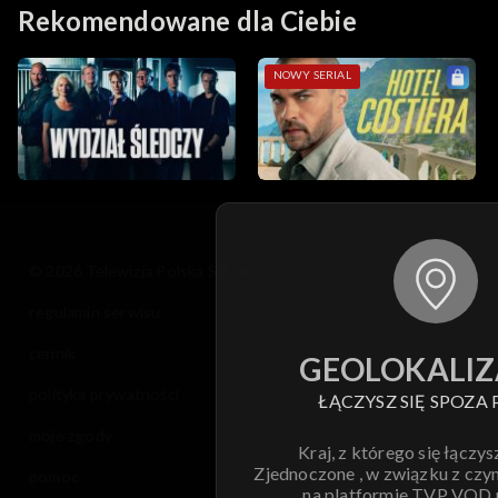
Rekomendowane dla Ciebie
NOWY SERIAL
© 2026 Telewizja Polska S.A. w likwidacji
regulamin serwisu
cennik
GEOLOKALIZ
polityka prywatności
ŁĄCZYSZ SIĘ SPOZA 
moje zgody
Kraj, z którego się łączys
Zjednoczone , w związku z czy
pomoc
na platformie TVP VOD