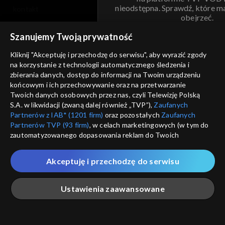
nieodstępna. Sprawdź, które m
kontakt
obejrzeć.
voucher
Szanujemy Twoją prywatność
Nie pokazuj pon
dostępność
Kliknij "Akceptuję i przechodzę do serwisu", aby wyrazić zgody
na korzystanie z technologii automatycznego śledzenia i
informacje o dostawcy usług
ANULUJ
SP
zbierania danych, dostęp do informacji na Twoim urządzeniu
końcowym i ich przechowywanie oraz na przetwarzanie
Twoich danych osobowych przez nas, czyli Telewizję Polską
S.A. w likwidacji (zwaną dalej również „TVP”),
Zaufanych
Partnerów z IAB* (1201 firm)
oraz pozostałych
Zaufanych
Partnerów TVP (93 firm)
, w celach marketingowych (w tym do
zautomatyzowanego dopasowania reklam do Twoich
zainteresowań i mierzenia ich skuteczności) i pozostałych,
które wskazujemy poniżej, a także zgody na udostępnianie
Akceptuję i przechodzę do serwisu
przez nas identyfikatora PPID do Google.
Twoje dane osobowe zbierane podczas odwiedzania przez
Ustawienia zaawansowane
Ciebie naszych
poszczególnych serwisów
zwanych dalej
„Portalem”, w tym informacje zapisywane za pomocą
technologii takich jak: pliki cookie, sygnalizatory WWW lub
innych podobnych technologii umożliwiających świadczenie
Główna
Szukaj
Moja lista
Na żywo
Więcej