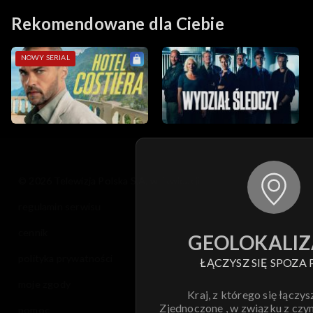
Rekomendowane dla Ciebie
NOWY SERIAL
© 2026 Telewizja Polska S.A. w likwidacji
regulamin serwisu
cennik
GEOLOKALIZ
polityka prywatności
ŁĄCZYSZ SIĘ SPOZA 
moje zgody
Kraj, z którego się łączys
Zjednoczone , w związku z czy
pomoc