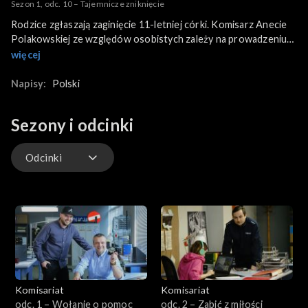
Sezon 1, odc. 10 – Tajemnicze zniknięcie
Rodzice zgłaszają zaginięcie 11-letniej córki. Komisarz Anecie
Polakowskiej ze względów osobistych zależy na prowadzeniu
tej sprawy. Niedaleko zabudowań, gdzie mieszka rodzina
więcej
nastolatki, w rowie melioracyjnym policjanci znajdują kurtkę
poszukiwanej.
Napisy:
Polski
Sezony i odcinki
Odcinki
Odcinki
Komisariat
Komisariat
odc. 1 – Wołanie o pomoc
odc. 2 – Zabić z miłości