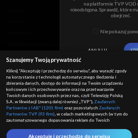
na platformie TVP VOD
nieodstępna. Sprawdź, które m
kontakt
obejrzeć.
voucher
Nie pokazuj pon
dostępność
informacje o dostawcy usług
ANULUJ
SP
Szanujemy Twoją prywatność
Kliknij "Akceptuję i przechodzę do serwisu", aby wyrazić zgody
na korzystanie z technologii automatycznego śledzenia i
zbierania danych, dostęp do informacji na Twoim urządzeniu
końcowym i ich przechowywanie oraz na przetwarzanie
Twoich danych osobowych przez nas, czyli Telewizję Polską
S.A. w likwidacji (zwaną dalej również „TVP”),
Zaufanych
Partnerów z IAB* (1201 firm)
oraz pozostałych
Zaufanych
Partnerów TVP (93 firm)
, w celach marketingowych (w tym do
zautomatyzowanego dopasowania reklam do Twoich
zainteresowań i mierzenia ich skuteczności) i pozostałych,
które wskazujemy poniżej, a także zgody na udostępnianie
Akceptuję i przechodzę do serwisu