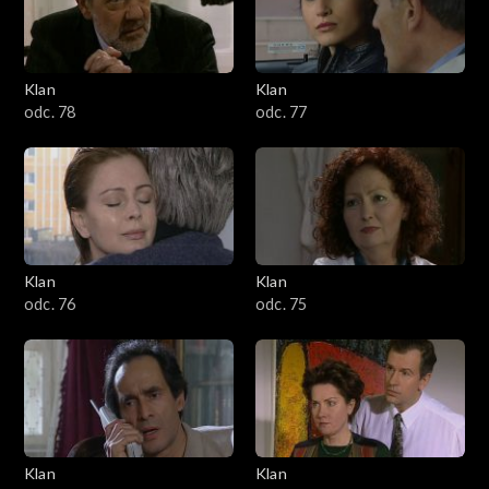
701–800
601–700
Klan
Klan
odc. 78
odc. 77
501–600
401–500
301–400
Klan
Klan
201–300
odc. 76
odc. 75
101–200
1–100
Klan
Klan