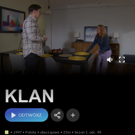
Klan
ODTWÓRZ
1997
Polska
obyczajowe
25m
Sezon 1, odc. 99