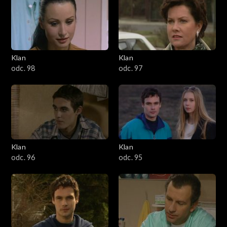
4301–4400
4201–4300
4101–4200
Klan
Klan
odc. 98
odc. 97
4001–4100
3901–4000
3801–3900
Klan
Klan
3701–3800
odc. 96
odc. 95
3601–3700
3501–3600