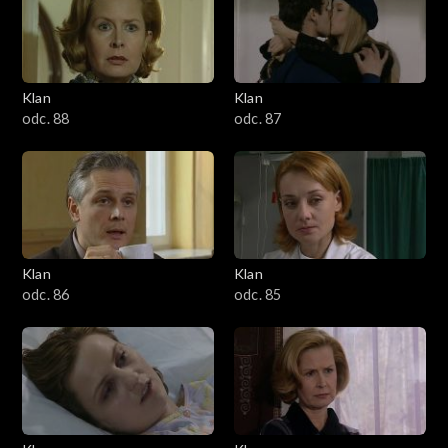
2501–2600
2401–2500
Klan
Klan
2301–2400
odc. 88
odc. 87
2201–2300
2101–2200
2001–2100
Klan
Klan
odc. 86
odc. 85
1901–2000
1801–1900
1701–1800