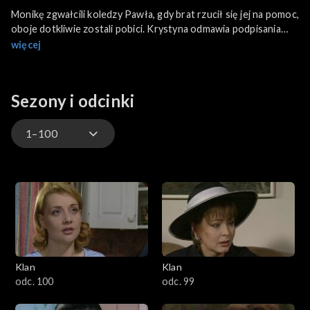
Monikę zgwałcili koledzy Pawła, gdy brat rzucił się jej na pomoc,
oboje dotkliwie zostali pobici. Krystyna odmawia podpisania
petycji w sprawie weryfikacji matur oraz odwołania dyrektora
więcej
Kozuba. Stefan żąda od Wagnera oddania kompromitujących
Renatę materiałów. Wagner się zgadza. Władysław szuka
zgubionych pieniędzy.
Sezony i odcinki
1–100
4701–4800
4601–4700
4501–4600
Klan
Klan
4401–4500
odc. 100
odc. 99