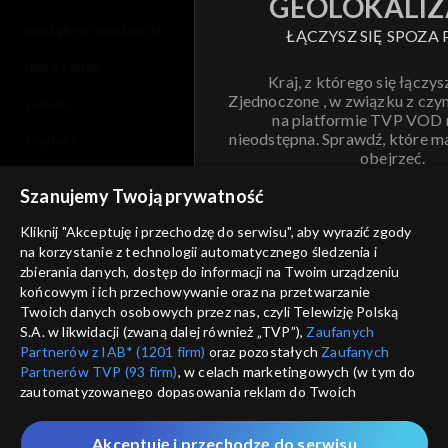
GEOLOKALIZ
polityka prywatności
ŁĄCZYSZ SIĘ SPOZA 
moje zgody
Kraj, z którego się łączys
Zjednoczone , w związku z czy
pomoc
na platformie TVP VOD
nieodstępna. Sprawdź, które m
kontakt
obejrzeć.
voucher
Szanujemy Twoją prywatność
Nie pokazuj pon
dostępność
Kliknij "Akceptuję i przechodzę do serwisu", aby wyrazić zgody
na korzystanie z technologii automatycznego śledzenia i
informacje o dostawcy usług
ANULUJ
SP
zbierania danych, dostęp do informacji na Twoim urządzeniu
końcowym i ich przechowywanie oraz na przetwarzanie
Twoich danych osobowych przez nas, czyli Telewizję Polską
S.A. w likwidacji (zwaną dalej również „TVP”),
Zaufanych
Partnerów z IAB* (1201 firm)
oraz pozostałych
Zaufanych
Partnerów TVP (93 firm)
, w celach marketingowych (w tym do
zautomatyzowanego dopasowania reklam do Twoich
zainteresowań i mierzenia ich skuteczności) i pozostałych,
które wskazujemy poniżej, a także zgody na udostępnianie
Akceptuję i przechodzę do serwisu