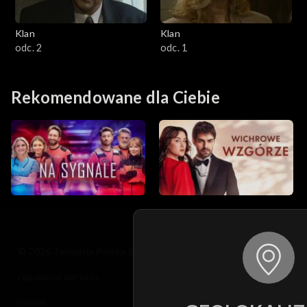
Klan
Klan
odc. 2
odc. 1
Rekomendowane dla Ciebie
© 2026 Telewizja Polska S.A. w likwidacji
regulamin serwisu
cennik