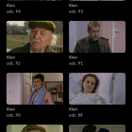
3401–3500
Klan
Klan
odc. 94
odc. 93
3301–3400
3201–3300
3101–3200
Klan
Klan
3001–3100
odc. 92
odc. 91
2901–3000
2801–2900
2701–2800
Klan
Klan
odc. 90
odc. 89
2601–2700