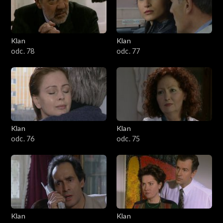
701–800
601–700
Klan
Klan
odc. 78
odc. 77
501–600
401–500
301–400
Klan
Klan
201–300
odc. 76
odc. 75
101–200
1–100
Klan
Klan