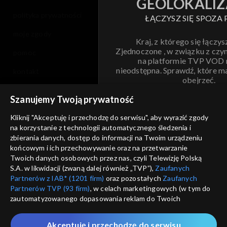
GEOLOKALIZ
polityka prywatności
ŁĄCZYSZ SIĘ SPOZA 
moje zgody
Kraj, z którego się łączys
Zjednoczone , w związku z czy
pomoc
na platformie TVP VOD
nieodstępna. Sprawdź, które m
kontakt
obejrzeć.
voucher
Szanujemy Twoją prywatność
Nie pokazuj pon
dostępność
Kliknij "Akceptuję i przechodzę do serwisu", aby wyrazić zgody
na korzystanie z technologii automatycznego śledzenia i
informacje o dostawcy usług
ANULUJ
SP
zbierania danych, dostęp do informacji na Twoim urządzeniu
końcowym i ich przechowywanie oraz na przetwarzanie
Twoich danych osobowych przez nas, czyli Telewizję Polską
S.A. w likwidacji (zwaną dalej również „TVP”),
Zaufanych
Partnerów z IAB* (1201 firm)
oraz pozostałych
Zaufanych
Partnerów TVP (93 firm)
, w celach marketingowych (w tym do
zautomatyzowanego dopasowania reklam do Twoich
zainteresowań i mierzenia ich skuteczności) i pozostałych,
które wskazujemy poniżej, a także zgody na udostępnianie
Akceptuję i przechodzę do serwisu