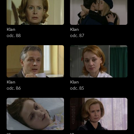
2501–2600
2401–2500
Klan
Klan
2301–2400
odc. 88
odc. 87
2201–2300
2101–2200
2001–2100
Klan
Klan
odc. 86
odc. 85
1901–2000
1801–1900
1701–1800