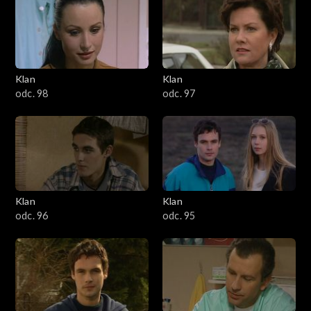
4301–4400
4201–4300
4101–4200
Klan
Klan
odc. 98
odc. 97
4001–4100
3901–4000
3801–3900
Klan
Klan
3701–3800
odc. 96
odc. 95
3601–3700
3501–3600