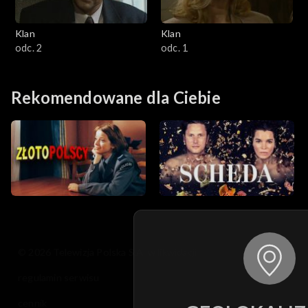
Klan
Klan
odc. 2
odc. 1
Rekomendowane dla Ciebie
© 2026 Telewizja Polska S.A. w likwidacji
regulamin serwisu
cennik