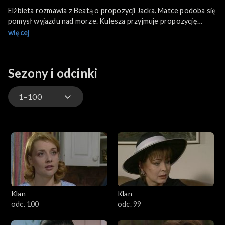
Elżbieta rozmawia z Beatą o propozycji Jacka. Matce podoba się
pomysł wyjazdu nad morze. Kulesza przyjmuje propozycję
stypendium ze Stanów i odchodzi z El - medu. Agnieszka
więcej
pomyślnie zdaje pisemną maturę.
Sezony i odcinki
1–100
4701–4800
4601–4700
4501–4600
Klan
Klan
4401–4500
odc. 100
odc. 99