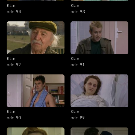
3401–3500
Klan
Klan
odc. 94
odc. 93
3301–3400
3201–3300
3101–3200
Klan
Klan
3001–3100
odc. 92
odc. 91
2901–3000
2801–2900
2701–2800
Klan
Klan
odc. 90
odc. 89
2601–2700