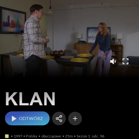
Klan
ODTWÓRZ
1997
Polska
obyczajowe
25m
Sezon 1, odc. 96