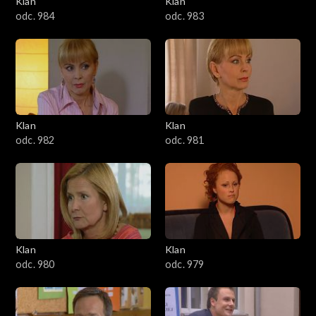
Klan
Klan
1601–1700
odc. 984
odc. 983
1501–1600
1401–1500
1301–1400
Klan
Klan
odc. 982
odc. 981
1201–1300
1101–1200
1001–1100
Klan
Klan
901–1000
odc. 980
odc. 979
801–900