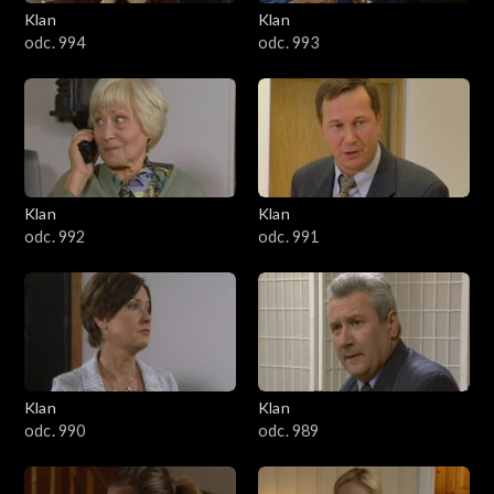
3401–3500
Klan
Klan
odc. 994
odc. 993
3301–3400
3201–3300
3101–3200
Klan
Klan
3001–3100
odc. 992
odc. 991
2901–3000
2801–2900
2701–2800
Klan
Klan
odc. 990
odc. 989
2601–2700