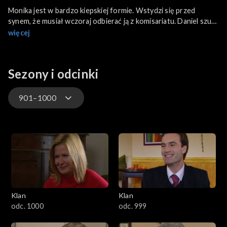
Monika jest w bardzo kiepskiej formie. Wstydzi się przed
synem, że musiał wczoraj odbierać ją z komisariatu. Daniel szuka
pomocy u Pawła. Pobity przez ojczyma Błażej spotyka się z
więcej
Koziełłą pod Elmedem. Koziełło jest oburzony. Ola opowiada
Piotrkowi o zalotach Marka. Kinga decyduje się na wizytę u
Rafalskiego. Paweł jedzie do Liskowa. Drzwi otwiera mu
Sezony i odcinki
zdenerwowany Daniel. Właśnie chciał w
901–1000
4701–4800
4601–4700
4501–4600
Klan
Klan
4401–4500
odc. 1000
odc. 999