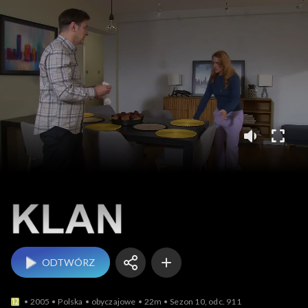
Klan
ODTWÓRZ
2005
Polska
obyczajowe
22m
Sezon 10, odc. 911