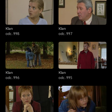
4301–4400
4201–4300
4101–4200
Klan
Klan
odc. 998
odc. 997
4001–4100
3901–4000
3801–3900
Klan
Klan
3701–3800
odc. 996
odc. 995
3601–3700
3501–3600