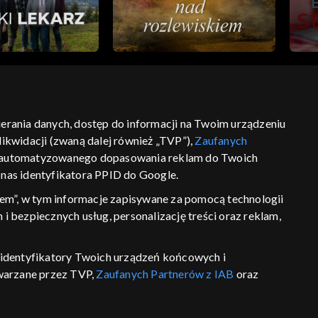
bierania danych, dostęp do informacji na Twoim urządzeniu
ikwidacji (zwaną dalej również „TVP”),
Zaufanych
ść
informacje o dostawcy usług
 zautomatyzowanego dopasowania reklam do Twoich
z nas identyfikatora PPID do Google.
em”, w tym informacje zapisywane za pomocą technologii
 bezpiecznych usług, personalizację treści oraz reklam,
P, identyfikatory Twoich urządzeń końcowych i
twarzane przez TVP,
Zaufanych Partnerów z IAB
oraz
eniu lub dostęp do nich, wyboru podstawowych reklam,
reści, wyboru spersonalizowanych treści, pomiaru