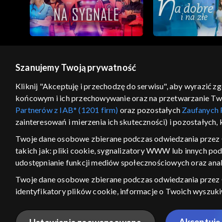
2101–2200
2001–2100
1901–2000
Szanujemy Twoją prywatność
1801–1900
© 2026 Telewizja Polska S.A. w likwidacji
Kliknij "Akceptuję i przechodzę do serwisu", aby wyrazić z
końcowym i ich przechowywanie oraz na przetwarzanie Twoic
regulamin serwisu
cennik
polityka prywatności
1701–1800
Partnerów z IAB* (1201 firm)
oraz pozostałych
Zaufanych 
GEOLOKALIZA
zainteresowań i mierzenia ich skuteczności) i pozostałych,
1601–1700
ŁĄCZYSZ SIĘ SPOZA PO
Twoje dane osobowe zbierane podczas odwiedzania przez 
1501–1600
takich jak: pliki cookie, sygnalizatory WWW lub innych po
Kraj, z którego się łączysz, to Stan
w związku z czym część tytułów na
udostępnianie funkcji mediów społecznościowych oraz anal
VOD może być nieodstępna. Spr
1401–1500
Twoje dane osobowe zbierane podczas odwiedzania przez
materiały możesz obejr
identyfikatory plików cookie, informacje o Twoich wyszuk
1301–1400
pozostałych
Zaufanych Partnerów TVP
dla realizacji nast
Nie pokazuj ponow
wyboru spersonalizowanych reklam, tworzenia profilu sper
Akceptuję 