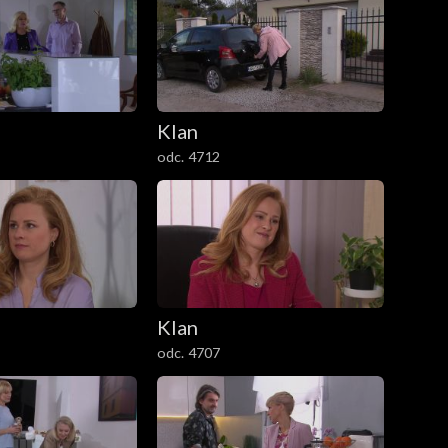
Klan
odc. 4712
Klan
odc. 4707