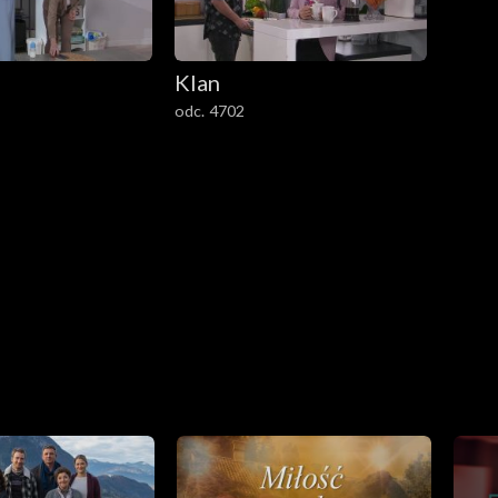
Klan
odc. 4702