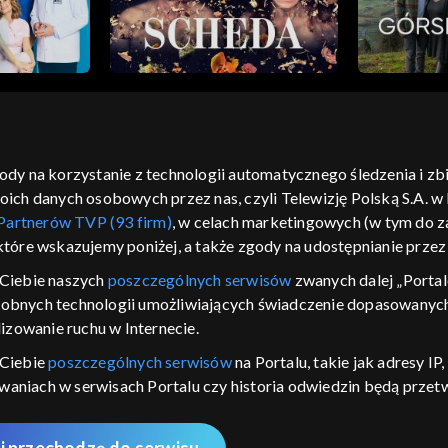
gody na korzystanie z technologii automatycznego śledzenia i z
h danych osobowych przez nas, czyli Telewizję Polską S.A. w l
moje zgody
pomoc
kontakt
voucher
dostępno
Partnerów TVP (93 firm)
, w celach marketingowych (w tym do
CJA
 które wskazujemy poniżej, a także zgody na udostępnianie prze
LSKI
Ciebie naszych
poszczególnych serwisów
zwanych dalej „Portal
dobnych technologii umożliwiających świadczenie dopasowanych i
y Zjednoczone ,
 platformie TVP
izowanie ruchu w Internecie.
awdź, które
 Ciebie
poszczególnych serwisów
na Portalu, takie jak adresy I
zeć.
iwaniach w serwisach Portalu czy historia odwiedzin będą prze
ępujących celów i funkcji: przechowywania informacji na urządz
nie
sonalizowanych reklam, tworzenia profilu spersonalizowanych t
i przechodzę do serwisu