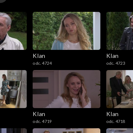
nka i Leopold. Bożenka od razu chce wracać do domu Graży
Klan
Klan
odc. 4724
odc. 4723
Klan
Klan
odc. 4719
odc. 4718