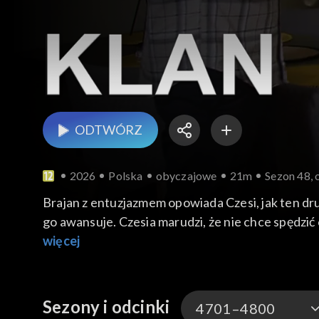
ODTWÓRZ
2026
Polska
obyczajowe
21m
Sezon 48, 
Brajan z entuzjazmem opowiada Czesi, jak ten dr
go awansuje. Czesia marudzi, że nie chce spędzić
Kazuniów trwają przygotowania do powrotu Bożen
więcej
wciąż są w hotelu, gdzie nocowali po koncercie. Po
na długi weekend do Brukseli, na ślub ojca Miłki
wszyscy zginą. Po chwili Mariusz przyznaje się, że
Sezony i odcinki
4701–4800
ojca. Kornel wreszcie przyjeżdża z trasy koncert