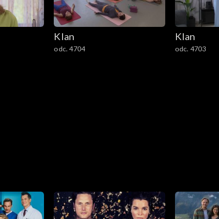
Klan
Klan
odc. 4704
odc. 4703