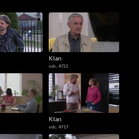
nki. Miłosz rzuca się na kolana i błaga o
Klan
odc. 4722
Klan
odc. 4717