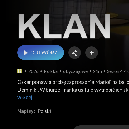
ODTWÓRZ
2026
Polska
obyczajowe
21m
Sezon 47, 
Oskar ponawia próbę zaproszenia Marioli na bal
Dominiki. W biurze Franka usiłuje wytropić ich s
na ogłoszenie Franki. Ilona nie może patrzeć, jak
więcej
straci na tym Teoś, który miał dostać kolekcję T
Napisy:
Polski
Miłoszowi, że za chwilę Walentynki. Może wtedy B
przedsiębiorcza rolniczka nie chce oddać ptaszków
Maćka znowu pojawił się w restauracji. Postanaw