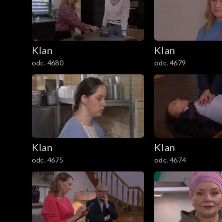
3001–3100
2901–3000
Klan
Klan
2801–2900
odc. 4680
odc. 4679
2701–2800
2601–2700
2501–2600
Klan
Klan
odc. 4675
odc. 4674
2401–2500
2301–2400
2201–2300