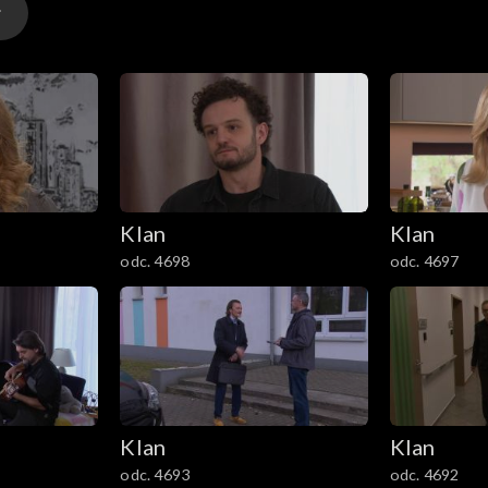
Maćka z daleka.
Klan
Klan
odc. 4698
odc. 4697
Klan
Klan
odc. 4693
odc. 4692