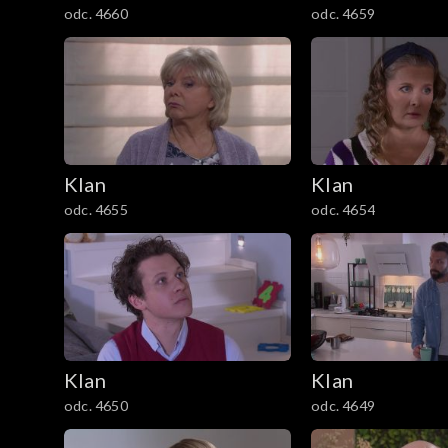
odc. 4660
odc. 4659
1201–1300
1101–1200
1001–1100
901–1000
Klan
Klan
odc. 4655
odc. 4654
801–900
701–800
601–700
Klan
Klan
501–600
odc. 4650
odc. 4649
401–500