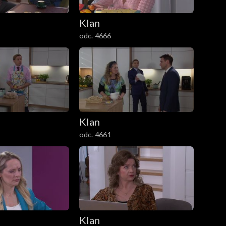
Klan
odc. 4666
Klan
odc. 4661
Klan