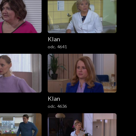
Klan
odc. 4641
Klan
odc. 4636