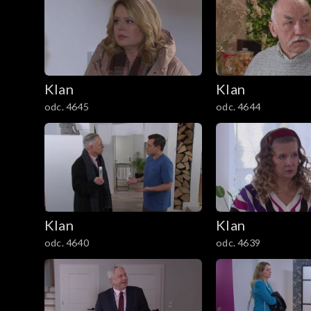
301–400
201–300
Klan
Klan
101–200
odc. 4645
odc. 4644
1–100
Klan
Klan
odc. 4640
odc. 4639