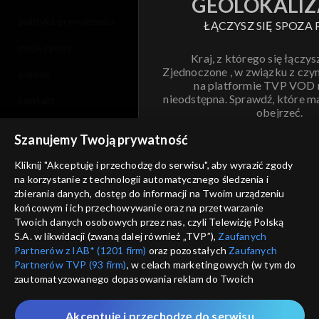
GEOLOKALIZ
polityka prywatności
ŁĄCZYSZ SIĘ SPOZA 
moje zgody
Kraj, z którego się łączys
Zjednoczone , w związku z czy
pomoc
na platformie TVP VOD
nieodstępna. Sprawdź, które m
kontakt
obejrzeć.
voucher
Szanujemy Twoją prywatność
Nie pokazuj pon
dostępność
Kliknij "Akceptuję i przechodzę do serwisu", aby wyrazić zgody
na korzystanie z technologii automatycznego śledzenia i
informacje o dostawcy usług
ANULUJ
SP
zbierania danych, dostęp do informacji na Twoim urządzeniu
końcowym i ich przechowywanie oraz na przetwarzanie
Twoich danych osobowych przez nas, czyli Telewizję Polską
S.A. w likwidacji (zwaną dalej również „TVP”),
Zaufanych
Partnerów z IAB* (1201 firm)
oraz pozostałych
Zaufanych
Partnerów TVP (93 firm)
, w celach marketingowych (w tym do
zautomatyzowanego dopasowania reklam do Twoich
zainteresowań i mierzenia ich skuteczności) i pozostałych,
które wskazujemy poniżej, a także zgody na udostępnianie
Akceptuję i przechodzę do serwisu