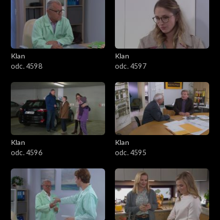
4301–4400
4201–4300
4101–4200
Klan
Klan
odc. 4598
odc. 4597
4001–4100
3901–4000
3801–3900
Klan
Klan
3701–3800
odc. 4596
odc. 4595
3601–3700
3501–3600