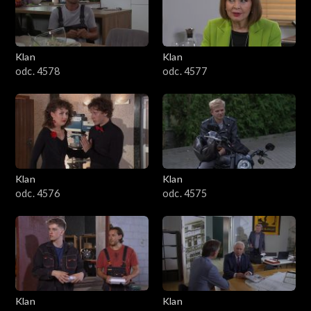
701–800
601–700
Klan
Klan
odc. 4578
odc. 4577
501–600
401–500
301–400
Klan
Klan
201–300
odc. 4576
odc. 4575
101–200
1–100
Klan
Klan