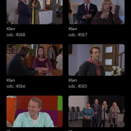
2501–2600
2401–2500
Klan
Klan
2301–2400
odc. 4588
odc. 4587
2201–2300
2101–2200
2001–2100
Klan
Klan
odc. 4586
odc. 4585
1901–2000
1801–1900
1701–1800