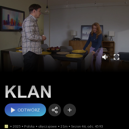
Klan
ODTWÓRZ
2025
Polska
obyczajowe
21m
Sezon 46, odc. 4593