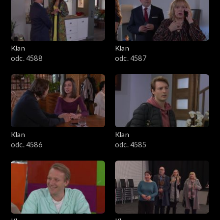
2501–2600
2401–2500
Klan
Klan
2301–2400
odc. 4588
odc. 4587
2201–2300
2101–2200
2001–2100
Klan
Klan
odc. 4586
odc. 4585
1901–2000
1801–1900
1701–1800