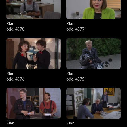
701–800
601–700
Klan
Klan
odc. 4578
odc. 4577
501–600
401–500
301–400
Klan
Klan
201–300
odc. 4576
odc. 4575
101–200
1–100
Klan
Klan