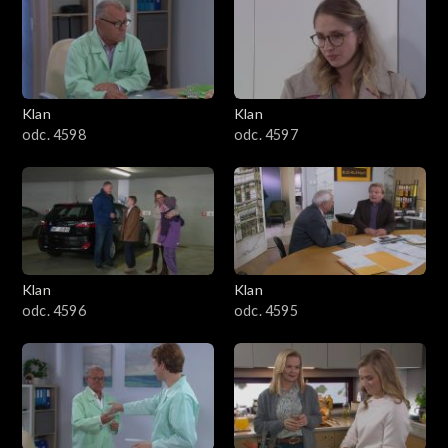
4301–4400
4201–4300
4101–4200
Klan
Klan
odc. 4598
odc. 4597
4001–4100
3901–4000
3801–3900
Klan
Klan
3701–3800
odc. 4596
odc. 4595
3601–3700
3501–3600