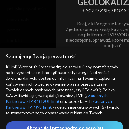
GEOLOKALIZ
polityka prywatności
ŁĄCZYSZ SIĘ SPOZA 
moje zgody
Kraj, z którego się łączys
Zjednoczone , w związku z czy
pomoc
na platformie TVP VOD
nieodstępna. Sprawdź, które m
kontakt
obejrzeć.
voucher
Szanujemy Twoją prywatność
Nie pokazuj pon
dostępność
Kliknij "Akceptuję i przechodzę do serwisu", aby wyrazić zgody
na korzystanie z technologii automatycznego śledzenia i
informacje o dostawcy usług
ANULUJ
SP
zbierania danych, dostęp do informacji na Twoim urządzeniu
końcowym i ich przechowywanie oraz na przetwarzanie
Twoich danych osobowych przez nas, czyli Telewizję Polską
S.A. w likwidacji (zwaną dalej również „TVP”),
Zaufanych
Partnerów z IAB* (1201 firm)
oraz pozostałych
Zaufanych
Partnerów TVP (93 firm)
, w celach marketingowych (w tym do
zautomatyzowanego dopasowania reklam do Twoich
zainteresowań i mierzenia ich skuteczności) i pozostałych,
które wskazujemy poniżej, a także zgody na udostępnianie
Akceptuję i przechodzę do serwisu