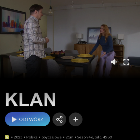
Klan
ODTWÓRZ
2025
Polska
obyczajowe
21m
Sezon 46, odc. 4580