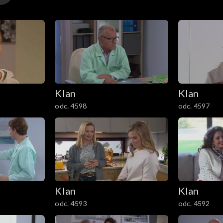
lientki. Zza pleców Bożenki wychodzi Magda.
Klan
Klan
odc. 4598
odc. 4597
Klan
Klan
odc. 4593
odc. 4592