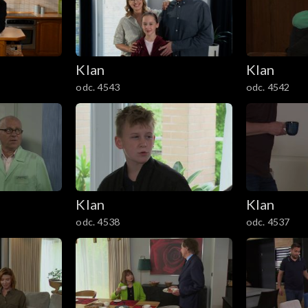
Klan
Klan
odc. 4543
odc. 4542
Klan
Klan
odc. 4538
odc. 4537