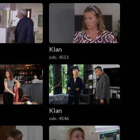
Klan
odc. 4551
Klan
odc. 4546