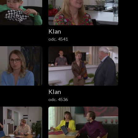
Klan
odc. 4541
Klan
odc. 4536