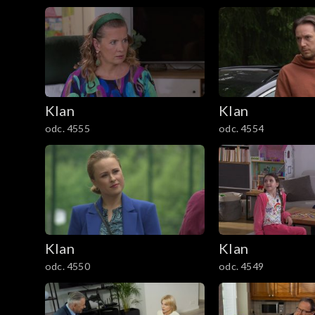
1201–1300
1101–1200
1001–1100
901–1000
Klan
Klan
odc. 4555
odc. 4554
801–900
701–800
601–700
Klan
Klan
501–600
odc. 4550
odc. 4549
401–500