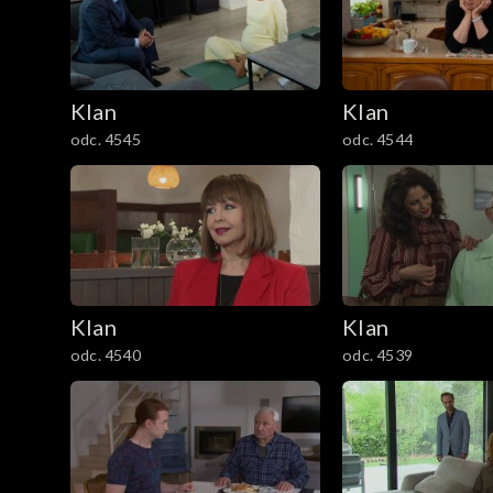
301–400
201–300
Klan
Klan
101–200
odc. 4545
odc. 4544
1–100
Klan
Klan
odc. 4540
odc. 4539