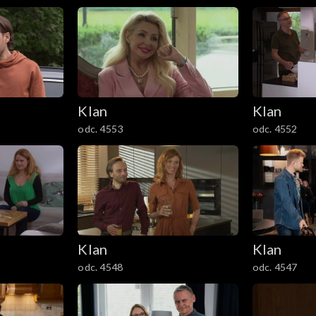
Klan
Klan
odc. 4553
odc. 4552
Klan
Klan
odc. 4548
odc. 4547