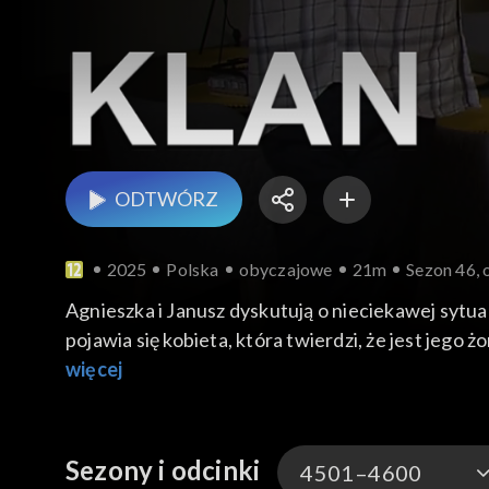
ODTWÓRZ
2025
Polska
obyczajowe
21m
Sezon 46, 
Agnieszka i Janusz dyskutują o nieciekawej sytuac
pojawia się kobieta, która twierdzi, że jest jego
południu Marzena zagląda do Agnieszki. Po przem
więcej
Zaczyna swoje występy przed Czesią, ale potem s
Górzyński zastanawiają się nad formą obchodów 
Paweł Lubicz. Pawełek pracuje na drugą zmianę w p
Sezony i odcinki
4501–4600
zaczyna robić sobie głupie żarty z młodego Lubic