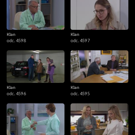
4301–4400
Franki i wymierza jej cios w twarz.
4201–4300
4101–4200
Klan
Klan
odc. 4598
odc. 4597
4001–4100
3901–4000
3801–3900
Klan
Klan
3701–3800
odc. 4596
odc. 4595
3601–3700
3501–3600