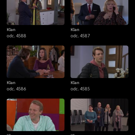
2501–2600
2401–2500
Klan
Klan
2301–2400
odc. 4588
odc. 4587
2201–2300
2101–2200
2001–2100
Klan
Klan
odc. 4586
odc. 4585
1901–2000
1801–1900
1701–1800