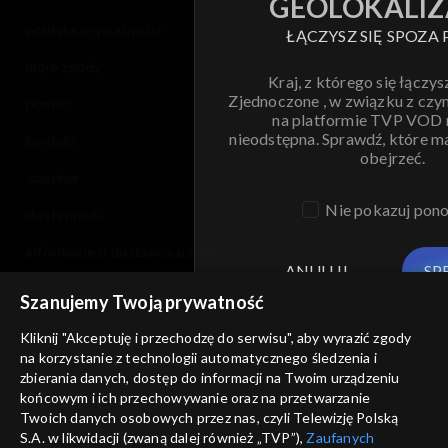
GEOLOKALIZ
polityka prywatności
ŁĄCZYSZ SIĘ SPOZA 
moje zgody
Kraj, z którego się łączys
Zjednoczone , w związku z czy
pomoc
na platformie TVP VOD
nieodstępna. Sprawdź, które m
kontakt
obejrzeć.
voucher
Nie pokazuj pon
dostępność
informacje o dostawcy usług
ANULUJ
SP
Szanujemy Twoją prywatność
Kliknij "Akceptuję i przechodzę do serwisu", aby wyrazić zgody
na korzystanie z technologii automatycznego śledzenia i
zbierania danych, dostęp do informacji na Twoim urządzeniu
końcowym i ich przechowywanie oraz na przetwarzanie
Twoich danych osobowych przez nas, czyli Telewizję Polską
S.A. w likwidacji (zwaną dalej również „TVP”),
Zaufanych