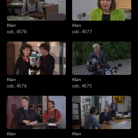
701–800
601–700
Klan
Klan
odc. 4578
odc. 4577
501–600
401–500
301–400
Klan
Klan
201–300
odc. 4576
odc. 4575
101–200
1–100
Klan
Klan