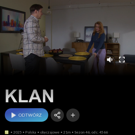
Klan
ODTWÓRZ
2025
Polska
obyczajowe
21m
Sezon 46, odc. 4566