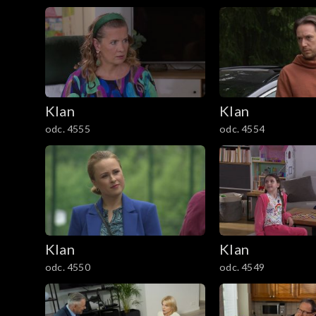
1201–1300
1101–1200
1001–1100
901–1000
Klan
Klan
odc. 4555
odc. 4554
801–900
701–800
601–700
Klan
Klan
501–600
odc. 4550
odc. 4549
401–500