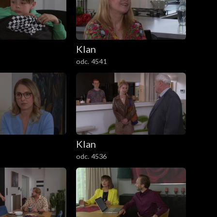
Klan
odc. 4541
Klan
odc. 4536