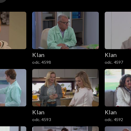
Majka zjawia się w całkiem dobrym humorze. Informuje o w
Klan
Klan
odc. 4598
odc. 4597
Klan
Klan
odc. 4593
odc. 4592