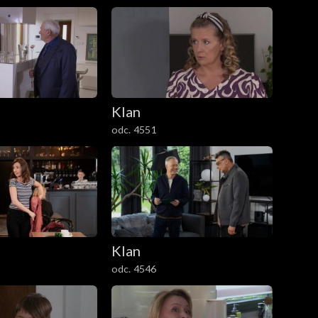
Klan
odc. 4551
Klan
odc. 4546