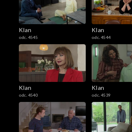
301–400
201–300
Klan
Klan
101–200
odc. 4545
odc. 4544
1–100
Klan
Klan
odc. 4540
odc. 4539