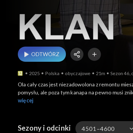
ODTWÓRZ
2025
Polska
obyczajowe
21m
Sezon 46, 
Ola cały czas jest niezadowolona z remontu miesz
pomysłu, ale poza tym kanapa na pewno musi znikn
zajęcia dla przyrodniej siostry. Jerzy przyzwycza
więcej
kota i bardzo lubi te zwierzęta. Brajan cały czas 
Pod jego nieobecność znowu psuje się spłuczka
dzisiaj odwiedzić weterynarz i obejrzeć całe sta
Sezony i odcinki
4501–4600
padniętego kogutka, bo to wszystko może wina Wac