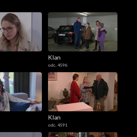
yroku i decyzji sądu. Ola została jej kuratorem.
Klan
odc. 4596
Klan
odc. 4591