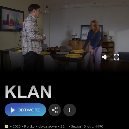
Klan
ODTWÓRZ
2025
Polska
obyczajowe
21m
Sezon 45, odc. 4490