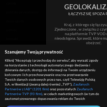
cennik
GEOLOKALIZ
polityka prywatności
ŁĄCZYSZ SIĘ SPOZA 
moje zgody
Kraj, z którego się łączys
Zjednoczone , w związku z czy
pomoc
na platformie TVP VOD
nieodstępna. Sprawdź, które m
kontakt
obejrzeć.
voucher
Szanujemy Twoją prywatność
Nie pokazuj pon
dostępność
Kliknij "Akceptuję i przechodzę do serwisu", aby wyrazić zgody
na korzystanie z technologii automatycznego śledzenia i
informacje o dostawcy usług
ANULUJ
SP
zbierania danych, dostęp do informacji na Twoim urządzeniu
końcowym i ich przechowywanie oraz na przetwarzanie
Twoich danych osobowych przez nas, czyli Telewizję Polską
S.A. w likwidacji (zwaną dalej również „TVP”),
Zaufanych
Partnerów z IAB* (1201 firm)
oraz pozostałych
Zaufanych
Partnerów TVP (93 firm)
, w celach marketingowych (w tym do
zautomatyzowanego dopasowania reklam do Twoich
zainteresowań i mierzenia ich skuteczności) i pozostałych,