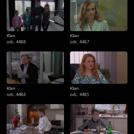
2501–2600
2401–2500
Klan
Klan
2301–2400
odc. 4488
odc. 4487
2201–2300
2101–2200
2001–2100
Klan
Klan
odc. 4486
odc. 4485
1901–2000
1801–1900
1701–1800