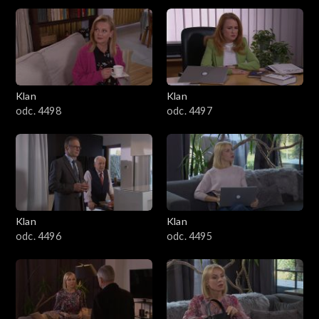
4301–4400
4201–4300
4101–4200
Klan
Klan
odc. 4498
odc. 4497
4001–4100
3901–4000
3801–3900
Klan
Klan
3701–3800
odc. 4496
odc. 4495
3601–3700
3501–3600