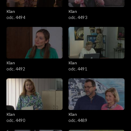
3401–3500
Klan
Klan
odc. 4494
odc. 4493
3301–3400
3201–3300
3101–3200
Klan
Klan
3001–3100
odc. 4492
odc. 4491
2901–3000
2801–2900
2701–2800
Klan
Klan
odc. 4490
odc. 4489
2601–2700