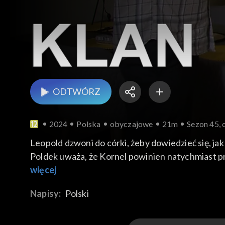
ODTWÓRZ
2024
Polska
obyczajowe
21m
Sezon 45, 
Leopold dzwoni do córki, żeby dowiedzieć się, jak 
Poldek uważa, że Kornel powinien natychmiast prze
Bostonu dzwoni zdenerwowany Pawełek. Skarży si
więcej
gabinetu Brajana. Informuje, że niebawem przyje
Napisy:
Polski
nie podoba mu się efekt, ale kiedy Milecka wyraż
dystans. Jerzy radzi zapytać wprost, o co chodzi.
awantury na parkingu. Norbert, z bukietem kwia