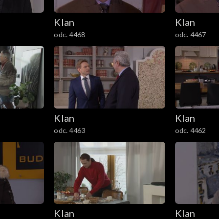
Klan
Klan
odc. 4468
odc. 4467
Klan
Klan
odc. 4463
odc. 4462
Klan
Klan