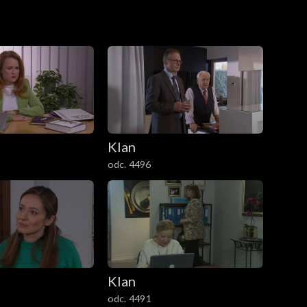
zas studiów w Warszawie w klubach studenckich.
erie. Niestety, Brajan nie może jechać.
Klan
odc. 4496
Klan
odc. 4491