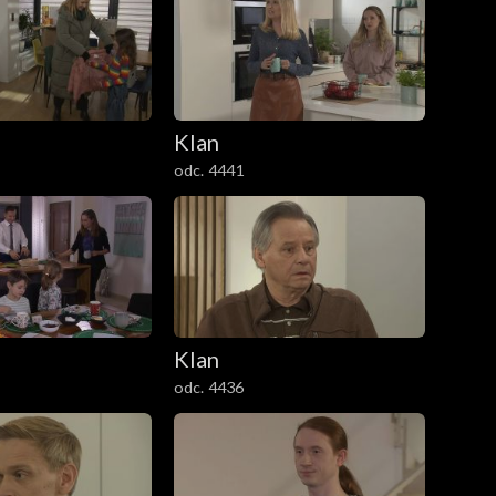
Klan
odc. 4441
Klan
odc. 4436