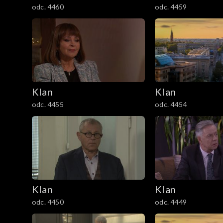
odc. 4460
odc. 4459
1201–1300
1101–1200
1001–1100
901–1000
Klan
Klan
odc. 4455
odc. 4454
801–900
701–800
601–700
Klan
Klan
501–600
odc. 4450
odc. 4449
401–500