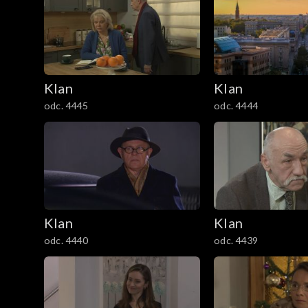
301–400
201–300
Klan
Klan
101–200
odc. 4445
odc. 4444
1–100
Klan
Klan
odc. 4440
odc. 4439