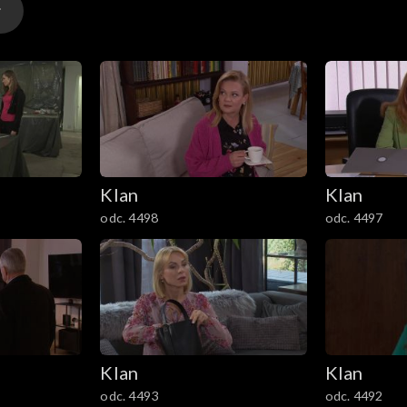
ają na powrót Rutki, dogadują się, że spotykali się podc
spodziankę. Zarezerwowała dla nich tydzień w górach w f
Klan
Klan
odc. 4498
odc. 4497
Klan
Klan
odc. 4493
odc. 4492