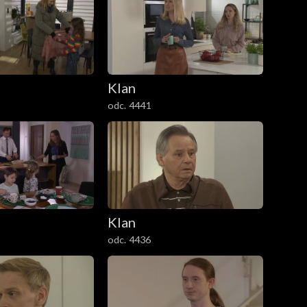
Klan
odc. 4441
Klan
odc. 4436