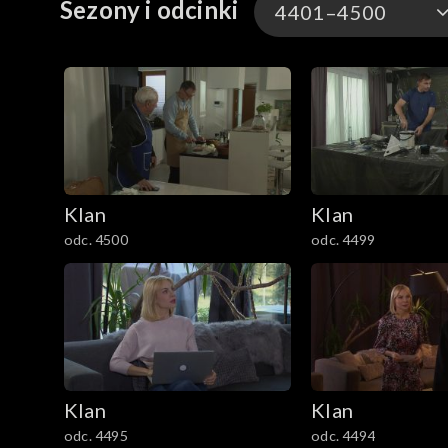
Sezony i odcinki
4401–4500
4701–4800
4601–4700
4501–4600
Klan
Klan
4401–4500
odc. 4500
odc. 4499
4301–4400
4201–4300
4101–4200
Klan
Klan
4001–4100
odc. 4495
odc. 4494