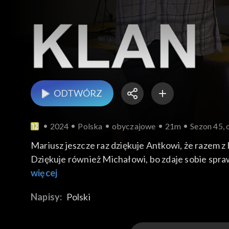
ODTWÓRZ
2024
Polska
obyczajowe
21m
Sezon 45, 
Mariusz jeszcze raz dziękuje Antkowi, że razem z 
Dziękuje również Michałowi, bo zdaje sobie spraw
domu. Trochę to nawet niezręcznie, że będzie się 
więcej
Darek zaczyna naprawy. Przychodzi Anulka i opow
Napisy:
Polski
nazwiska. Ola podpytuje siostrę o decyzję w spraw
jednak będzie w klubie, biorąc pod uwagę nieuni
zamierza w tym roku ponownie podchodzić do egz