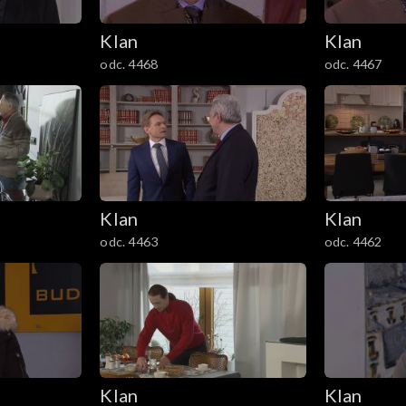
Klan
Klan
odc. 4468
odc. 4467
Klan
Klan
odc. 4463
odc. 4462
Klan
Klan