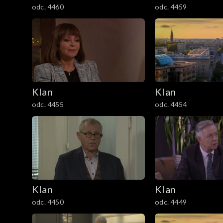
odc. 4460
odc. 4459
1201–1300
1101–1200
1001–1100
901–1000
Klan
Klan
odc. 4455
odc. 4454
801–900
701–800
601–700
Klan
Klan
501–600
odc. 4450
odc. 4449
401–500