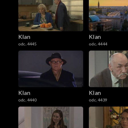
301–400
201–300
Klan
Klan
101–200
odc. 4445
odc. 4444
1–100
Klan
Klan
odc. 4440
odc. 4439