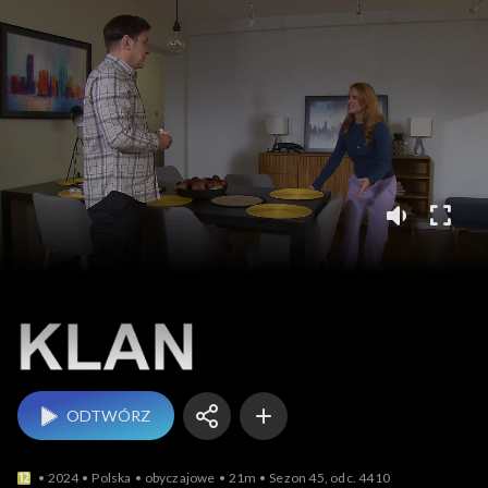
Klan
ODTWÓRZ
2024
Polska
obyczajowe
21m
Sezon 45, odc. 4410