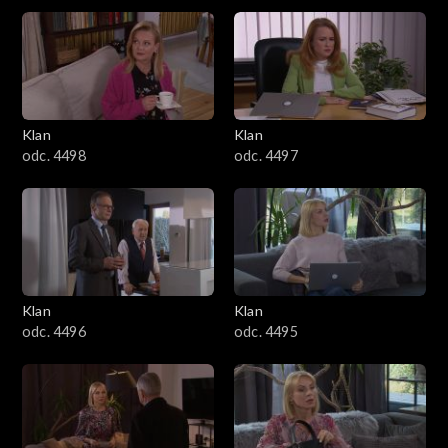
dziećmi wybierają się na weekend w Bieszczady.
4301–4400
Niespodziewanie przyjeżdża Ramona. Twierdzi, że musi sobie
zrobić detoks od Sławka.
4201–4300
4101–4200
Klan
Klan
odc. 4498
odc. 4497
4001–4100
3901–4000
3801–3900
Klan
Klan
3701–3800
odc. 4496
odc. 4495
3601–3700
3501–3600