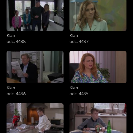
2501–2600
2401–2500
Klan
Klan
2301–2400
odc. 4488
odc. 4487
2201–2300
2101–2200
2001–2100
Klan
Klan
odc. 4486
odc. 4485
1901–2000
1801–1900
1701–1800