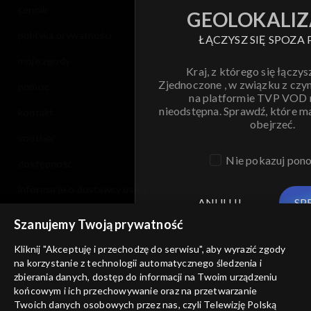
cennik
GEOLOKALIZ
polityka prywatności
ŁĄCZYSZ SIĘ SPOZA 
moje zgody
Kraj, z którego się łączys
Zjednoczone , w związku z czy
pomoc
na platformie TVP VOD
nieodstępna. Sprawdź, które m
kontakt
obejrzeć.
voucher
Nie pokazuj pon
dostępność
informacje o dostawcy usług
ANULUJ
SP
Szanujemy Twoją prywatność
Kliknij "Akceptuję i przechodzę do serwisu", aby wyrazić zgody
na korzystanie z technologii automatycznego śledzenia i
zbierania danych, dostęp do informacji na Twoim urządzeniu
końcowym i ich przechowywanie oraz na przetwarzanie
Twoich danych osobowych przez nas, czyli Telewizję Polską