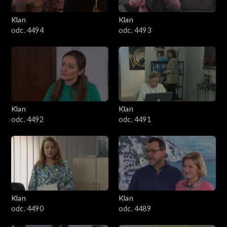
3401–3500
Klan
Klan
odc. 4494
odc. 4493
3301–3400
3201–3300
3101–3200
Klan
Klan
3001–3100
odc. 4492
odc. 4491
2901–3000
2801–2900
2701–2800
Klan
Klan
odc. 4490
odc. 4489
2601–2700