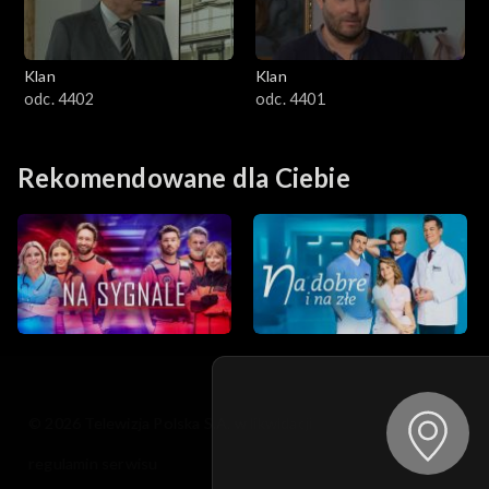
Klan
Klan
odc. 4402
odc. 4401
Rekomendowane dla Ciebie
© 2026 Telewizja Polska S.A. w likwidacji
regulamin serwisu