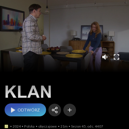
Klan
ODTWÓRZ
2024
Polska
obyczajowe
21m
Sezon 45, odc. 4407