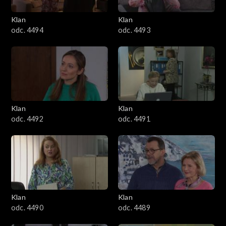
3401–3500
Klan
Klan
odc. 4494
odc. 4493
3301–3400
3201–3300
3101–3200
Klan
Klan
3001–3100
odc. 4492
odc. 4491
2901–3000
2801–2900
2701–2800
Klan
Klan
odc. 4490
odc. 4489
2601–2700