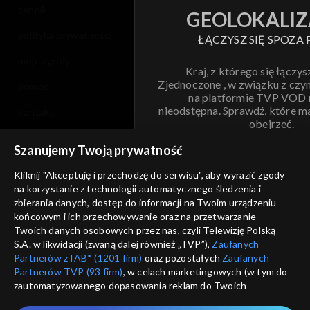
cennik
GEOLOKALIZ
polityka prywatności
ŁĄCZYSZ SIĘ SPOZA 
moje zgody
Kraj, z którego się łączys
Zjednoczone , w związku z czy
pomoc
na platformie TVP VOD
nieodstępna. Sprawdź, które m
kontakt
obejrzeć.
voucher
Szanujemy Twoją prywatność
Nie pokazuj pon
dostępność
Kliknij "Akceptuję i przechodzę do serwisu", aby wyrazić zgody
na korzystanie z technologii automatycznego śledzenia i
informacje o dostawcy usług
ANULUJ
SP
zbierania danych, dostęp do informacji na Twoim urządzeniu
końcowym i ich przechowywanie oraz na przetwarzanie
Twoich danych osobowych przez nas, czyli Telewizję Polską
S.A. w likwidacji (zwaną dalej również „TVP”),
Zaufanych
Partnerów z IAB* (1201 firm)
oraz pozostałych
Zaufanych
Partnerów TVP (93 firm)
, w celach marketingowych (w tym do
zautomatyzowanego dopasowania reklam do Twoich
zainteresowań i mierzenia ich skuteczności) i pozostałych,