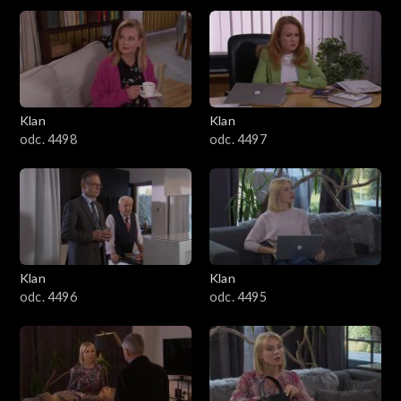
4301–4400
4201–4300
4101–4200
Klan
Klan
odc. 4498
odc. 4497
4001–4100
3901–4000
3801–3900
Klan
Klan
3701–3800
odc. 4496
odc. 4495
3601–3700
3501–3600