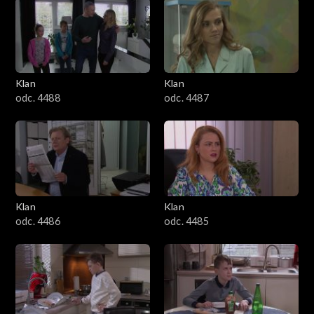
2501–2600
2401–2500
Klan
Klan
2301–2400
odc. 4488
odc. 4487
2201–2300
2101–2200
2001–2100
Klan
Klan
odc. 4486
odc. 4485
1901–2000
1801–1900
1701–1800