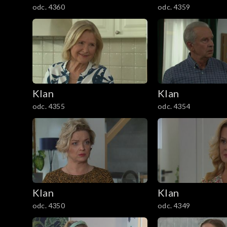
odc. 4360
odc. 4359
1201–1300
1101–1200
1001–1100
901–1000
Klan
Klan
odc. 4355
odc. 4354
801–900
701–800
601–700
Klan
Klan
501–600
odc. 4350
odc. 4349
401–500