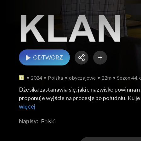
ODTWÓRZ
2024
Polska
obyczajowe
22m
Sezon 44, 
Dżesika zastanawia się, jakie nazwisko powinna 
proponuje wyjście na procesję po południu. Ku je
potwierdził przyjazd ich sąsiadki. Bolek tłumaczy
więcej
procesję na Stare Miasto. Jerzy z Elżbietą umawi
Napisy:
Polski
żali się na plany Skoczka z nimi związane. Elzbie
przywozi pierogi od Wandy. Patrycja bardzo chwal
procesję w miejscowej parafii. Niestety, Dżastin w