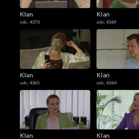
2101–2200
Klan
Klan
odc. 4370
odc. 4369
2001–2100
1901–2000
1801–1900
1701–1800
Klan
Klan
odc. 4365
odc. 4364
1601–1700
1501–1600
1401–1500
1301–1400
Klan
Klan