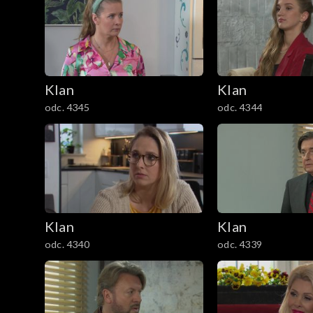
301–400
201–300
Klan
Klan
101–200
odc. 4345
odc. 4344
1–100
Klan
Klan
odc. 4340
odc. 4339