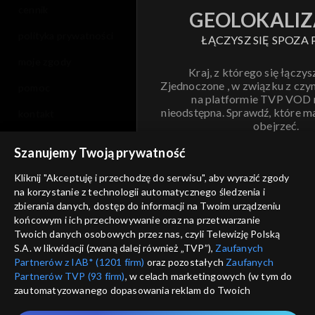
cennik
GEOLOKALIZ
polityka prywatności
ŁĄCZYSZ SIĘ SPOZA 
moje zgody
Kraj, z którego się łączys
Zjednoczone , w związku z czy
pomoc
na platformie TVP VOD
nieodstępna. Sprawdź, które m
kontakt
obejrzeć.
voucher
Szanujemy Twoją prywatność
Nie pokazuj pon
dostępność
Kliknij "Akceptuję i przechodzę do serwisu", aby wyrazić zgody
na korzystanie z technologii automatycznego śledzenia i
informacje o dostawcy usług
ANULUJ
SP
zbierania danych, dostęp do informacji na Twoim urządzeniu
końcowym i ich przechowywanie oraz na przetwarzanie
Twoich danych osobowych przez nas, czyli Telewizję Polską
S.A. w likwidacji (zwaną dalej również „TVP”),
Zaufanych
Partnerów z IAB* (1201 firm)
oraz pozostałych
Zaufanych
Partnerów TVP (93 firm)
, w celach marketingowych (w tym do
zautomatyzowanego dopasowania reklam do Twoich
zainteresowań i mierzenia ich skuteczności) i pozostałych,