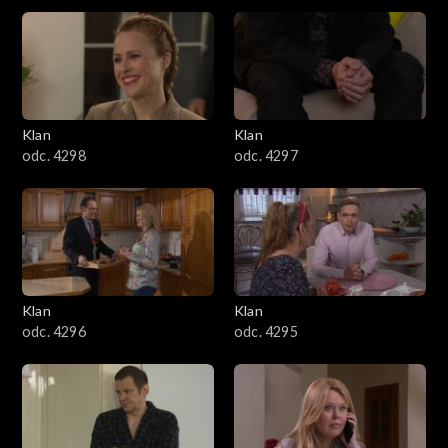
4301–4400
4201–4300
4101–4200
Klan
Klan
odc. 4298
odc. 4297
4001–4100
3901–4000
3801–3900
Klan
Klan
3701–3800
odc. 4296
odc. 4295
3601–3700
3501–3600