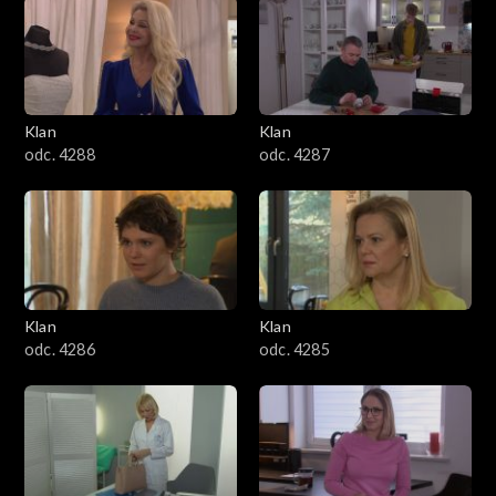
2501–2600
2401–2500
Klan
Klan
2301–2400
odc. 4288
odc. 4287
2201–2300
2101–2200
2001–2100
Klan
Klan
odc. 4286
odc. 4285
1901–2000
1801–1900
1701–1800