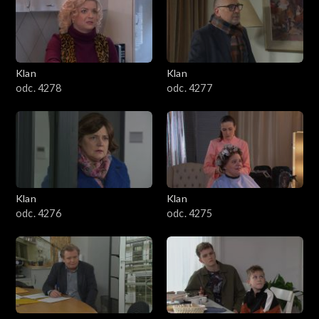
701–800
601–700
Klan
Klan
odc. 4278
odc. 4277
501–600
401–500
301–400
Klan
Klan
201–300
odc. 4276
odc. 4275
101–200
1–100