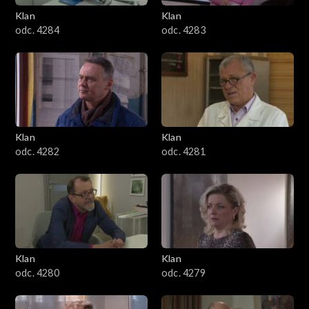
Klan
Klan
1601–1700
odc. 4284
odc. 4283
1501–1600
1401–1500
1301–1400
Klan
Klan
odc. 4282
odc. 4281
1201–1300
1101–1200
1001–1100
Klan
Klan
901–1000
odc. 4280
odc. 4279
801–900