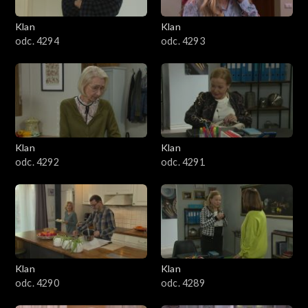
3401–3500
Klan
Klan
odc. 4294
odc. 4293
3301–3400
3201–3300
3101–3200
Klan
Klan
3001–3100
odc. 4292
odc. 4291
2901–3000
2801–2900
2701–2800
Klan
Klan
odc. 4290
odc. 4289
2601–2700