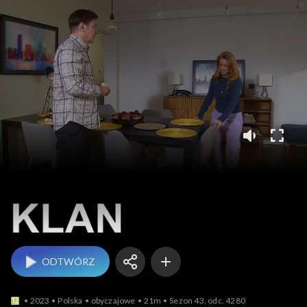
Klan
ODTWÓRZ
2023
Polska
obyczajowe
21m
Sezon 43, odc. 4280