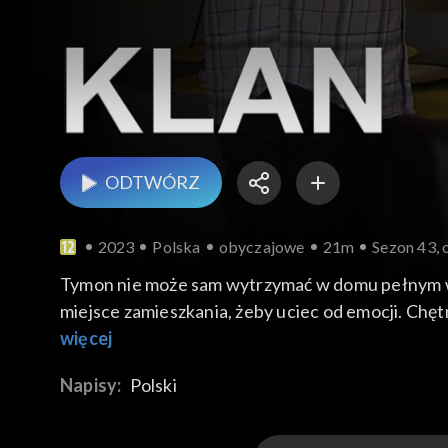
ODTWÓRZ
2023
Polska
obyczajowe
21m
Sezon 43, 
Tymon nie może sam wytrzymać w domu pełnym wsp
miejsce zamieszkania, żeby uciec od emocji. Chęt
Leopold dochodzą do smutnych wniosków, że jedna
więcej
prawnuczkiem. Leokadia chce jeszcze porozmawiać
Napisy:
Polski
pracy dla niej w Elmedzie. Jerzy spóźnia się na kol
Witold jest przekonany, że udało mu się rozwiąza
rupieciami, i który potem pojedzie do stodoły w