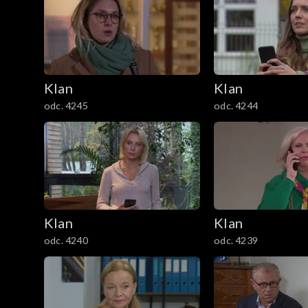
301–400
201–300
Klan
Klan
101–200
odc. 4245
odc. 4244
1–100
Klan
Klan
odc. 4240
odc. 4239