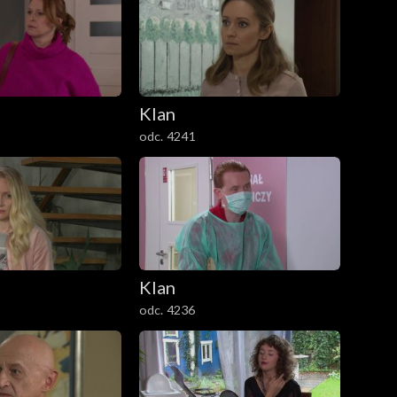
Klan
odc. 4241
Klan
odc. 4236