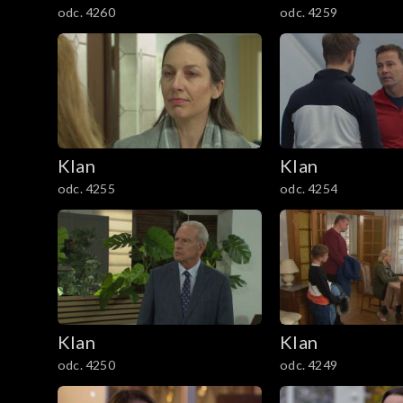
odc. 4260
odc. 4259
1201–1300
1101–1200
1001–1100
901–1000
Klan
Klan
odc. 4255
odc. 4254
801–900
701–800
601–700
Klan
Klan
501–600
odc. 4250
odc. 4249
401–500