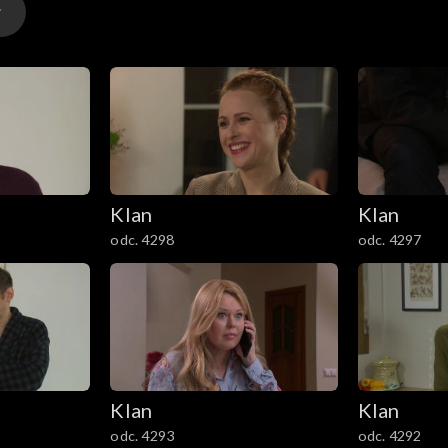
Witold odwołuje transport.
Klan
Klan
odc. 4298
odc. 4297
Klan
Klan
odc. 4293
odc. 4292