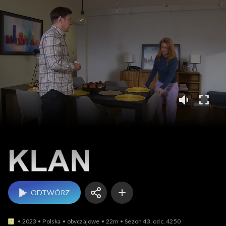
Klan
ODTWÓRZ
2023
Polska
obyczajowe
22m
Sezon 43, odc. 4250