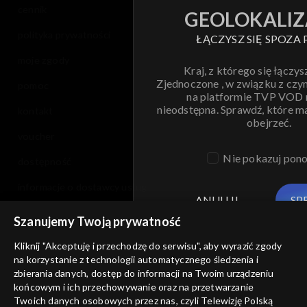
cennik
GEOLOKALIZ
polityka prywatności
ŁĄCZYSZ SIĘ SPOZA 
moje zgody
Kraj, z którego się łączys
Zjednoczone , w związku z czy
pomoc
na platformie TVP VOD
nieodstępna. Sprawdź, które m
kontakt
obejrzeć.
voucher
Nie pokazuj pon
dostępność
informacje o dostawcy usług
ANULUJ
SP
Szanujemy Twoją prywatność
Kliknij "Akceptuję i przechodzę do serwisu", aby wyrazić zgody
na korzystanie z technologii automatycznego śledzenia i
zbierania danych, dostęp do informacji na Twoim urządzeniu
końcowym i ich przechowywanie oraz na przetwarzanie
Twoich danych osobowych przez nas, czyli Telewizję Polską