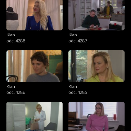
2501–2600
2401–2500
Klan
Klan
2301–2400
odc. 4288
odc. 4287
2201–2300
2101–2200
2001–2100
Klan
Klan
odc. 4286
odc. 4285
1901–2000
1801–1900
1701–1800