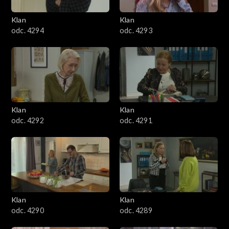
3401–3500
Klan
Klan
odc. 4294
odc. 4293
3301–3400
3201–3300
3101–3200
Klan
Klan
3001–3100
odc. 4292
odc. 4291
2901–3000
2801–2900
2701–2800
Klan
Klan
odc. 4290
odc. 4289
2601–2700