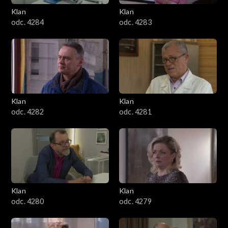
Klan
Klan
1601–1700
odc. 4284
odc. 4283
1501–1600
1401–1500
1301–1400
Klan
Klan
odc. 4282
odc. 4281
1201–1300
1101–1200
1001–1100
Klan
Klan
901–1000
odc. 4280
odc. 4279
801–900