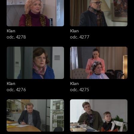
701–800
601–700
Klan
Klan
odc. 4278
odc. 4277
501–600
401–500
301–400
Klan
Klan
201–300
odc. 4276
odc. 4275
101–200
1–100