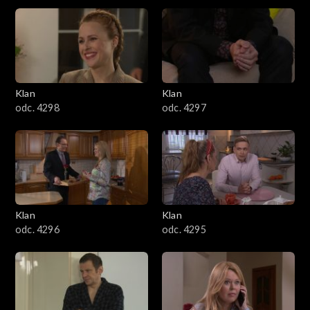
4301–4400
4201–4300
4101–4200
Klan
Klan
odc. 4298
odc. 4297
4001–4100
3901–4000
3801–3900
Klan
Klan
3701–3800
odc. 4296
odc. 4295
3601–3700
3501–3600