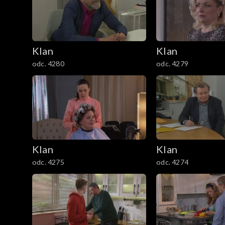
3001–3100
2901–3000
Klan
Klan
2801–2900
odc. 4280
odc. 4279
2701–2800
2601–2700
2501–2600
Klan
Klan
odc. 4275
odc. 4274
2401–2500
2301–2400
2201–2300