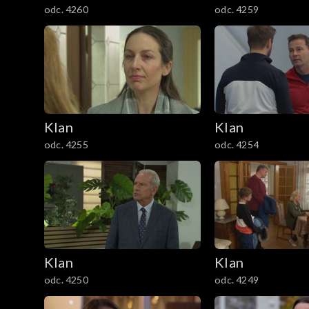
odc. 4260
odc. 4259
1201–1300
1101–1200
1001–1100
901–1000
Klan
Klan
odc. 4255
odc. 4254
801–900
701–800
601–700
Klan
Klan
501–600
odc. 4250
odc. 4249
401–500