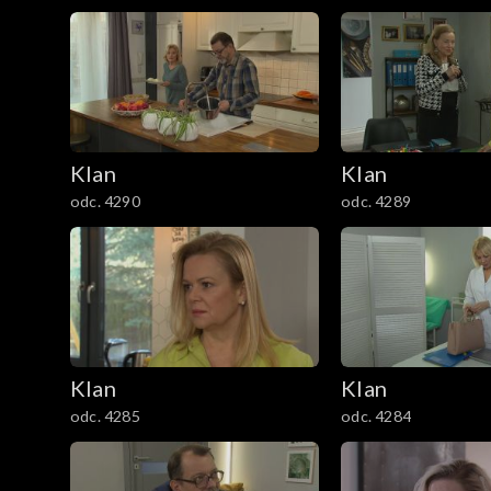
3901–4000
3801–3900
3701–3800
Klan
Klan
3601–3700
odc. 4290
odc. 4289
3501–3600
3401–3500
3301–3400
Klan
Klan
3201–3300
odc. 4285
odc. 4284
3101–3200