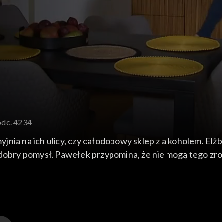
odc. 4234
 myjnia na ich ulicy, czy całodobowy sklep z alkoholem. El
obry pomysł. Pawełek przypomina, że nie mogą tego zrobić
ał i Franczeska wracają do Warszawy. Po drodze Michał 
 okazało się, że Milda wsiadła do autobusu jadącego d
ęcz jak najszybciej poślubić ją i zamieszkać z nią. Gust
iga próbuje sprowokować sąsiada, żeby wygadał się z pom
a i Konrad wrócili ze SPA. Wchodzą do domu w świetnych