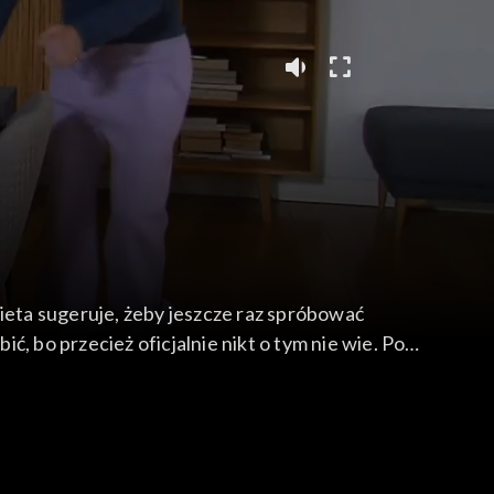
żbieta sugeruje, żeby jeszcze raz spróbować
, bo przecież oficjalnie nikt o tym nie wie. Po
rozmawia przez telefon ze Szczepanem.
o Warszawy. Surmaczowa przekonuje Gustawa, że
aw po namyśle informuje narzeczoną, że wybiera się
ysłem na sklep monopolowy. Niestety, Radosław
 humorach. Nagle w pokoju pojawia się Roman.