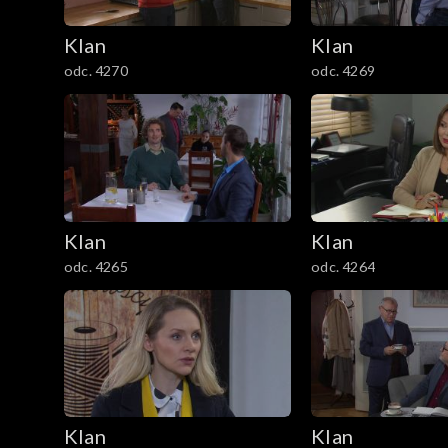
2101–2200
Klan
Klan
odc. 4270
odc. 4269
2001–2100
1901–2000
1801–1900
1701–1800
Klan
Klan
odc. 4265
odc. 4264
1601–1700
1501–1600
1401–1500
1301–1400
Klan
Klan