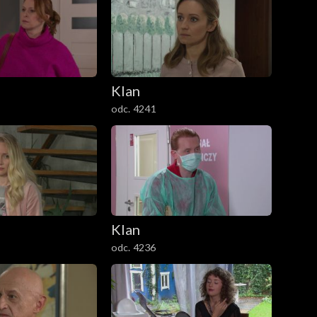
Klan
odc. 4241
Klan
odc. 4236