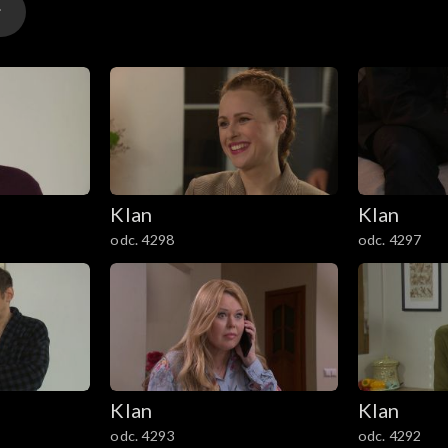
e ma kogoś innego. Rozmowę słyszy przypadkowo Miłosz i
Klan
Klan
odc. 4298
odc. 4297
Klan
Klan
odc. 4293
odc. 4292