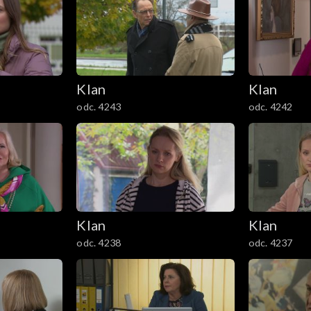
Klan
Klan
odc. 4243
odc. 4242
Klan
Klan
odc. 4238
odc. 4237