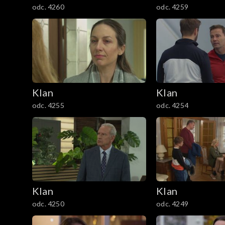
odc. 4260
odc. 4259
1201–1300
1101–1200
1001–1100
901–1000
Klan
Klan
odc. 4255
odc. 4254
801–900
701–800
601–700
Klan
Klan
501–600
odc. 4250
odc. 4249
401–500