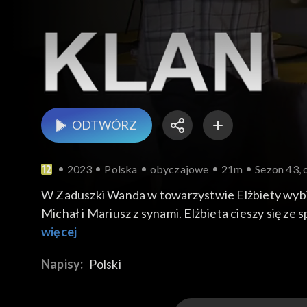
ODTWÓRZ
2023
Polska
obyczajowe
21m
Sezon 43, 
W Zaduszki Wanda w towarzystwie Elżbiety wybie
Michał i Mariusz z synami. Elżbieta cieszy się 
przynosi kopertę z ekspertyzami i badaniami potw
więcej
Agnieszka uważa, że te dokumenty mają niską wart
Napisy:
Polski
Ramonę i Sławka. Ramona ostrożnie pyta przyjació
wraca od rodziców Oliwka z Kajtkiem. Teściowie M
Weronikę. Po wymianie okolicznościowych grzecz