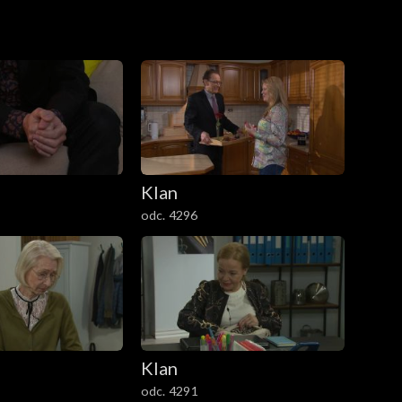
 o wszystkim opowiada żonie. Bożenka dzwoni do
Klan
odc. 4296
Klan
odc. 4291