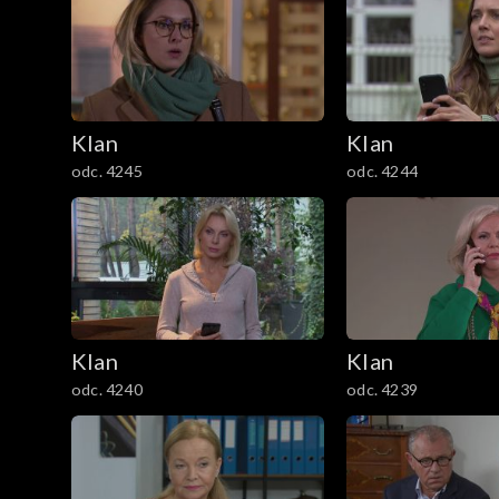
301–400
201–300
Klan
Klan
101–200
odc. 4245
odc. 4244
1–100
Klan
Klan
odc. 4240
odc. 4239