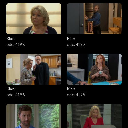
Natasza z dwoma informacjami. Przeszła do finału konkursu
4301–4400
matematycznego ale ten finał odbędzie się tego dnia, co ślub
Oksany i Andrzeja.
4201–4300
4101–4200
Klan
Klan
odc. 4198
odc. 4197
4001–4100
3901–4000
3801–3900
Klan
Klan
3701–3800
odc. 4196
odc. 4195
3601–3700
3501–3600