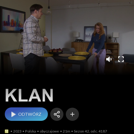
Klan
ODTWÓRZ
2023
Polska
obyczajowe
21m
Sezon 42, odc. 4187