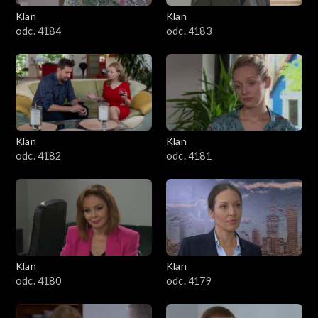
Klan
Klan
1601–1700
odc. 4184
odc. 4183
1501–1600
1401–1500
1301–1400
Klan
Klan
odc. 4182
odc. 4181
1201–1300
1101–1200
1001–1100
Klan
Klan
901–1000
odc. 4180
odc. 4179
801–900