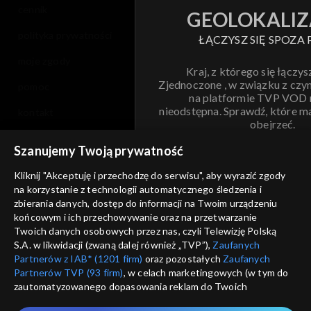
cennik
GEOLOKALIZ
polityka prywatności
ŁĄCZYSZ SIĘ SPOZA 
moje zgody
Kraj, z którego się łączys
Zjednoczone , w związku z czy
pomoc
na platformie TVP VOD
nieodstępna. Sprawdź, które m
kontakt
obejrzeć.
voucher
Szanujemy Twoją prywatność
Nie pokazuj pon
dostępność
Kliknij "Akceptuję i przechodzę do serwisu", aby wyrazić zgody
na korzystanie z technologii automatycznego śledzenia i
informacje o dostawcy usług
ANULUJ
SP
zbierania danych, dostęp do informacji na Twoim urządzeniu
końcowym i ich przechowywanie oraz na przetwarzanie
Twoich danych osobowych przez nas, czyli Telewizję Polską
S.A. w likwidacji (zwaną dalej również „TVP”),
Zaufanych
Partnerów z IAB* (1201 firm)
oraz pozostałych
Zaufanych
Partnerów TVP (93 firm)
, w celach marketingowych (w tym do
zautomatyzowanego dopasowania reklam do Twoich
zainteresowań i mierzenia ich skuteczności) i pozostałych,