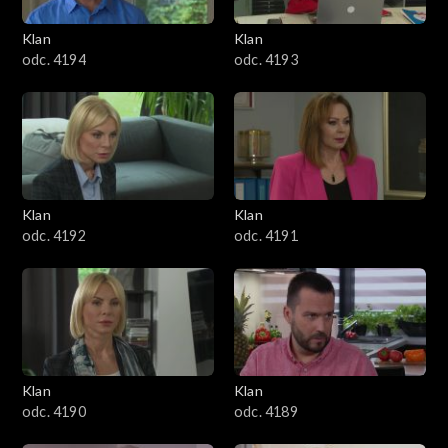
3401–3500
Klan
Klan
odc. 4194
odc. 4193
3301–3400
3201–3300
3101–3200
Klan
Klan
3001–3100
odc. 4192
odc. 4191
2901–3000
2801–2900
2701–2800
Klan
Klan
odc. 4190
odc. 4189
2601–2700