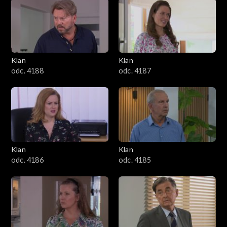
2501–2600
2401–2500
Klan
Klan
2301–2400
odc. 4188
odc. 4187
2201–2300
2101–2200
2001–2100
Klan
Klan
odc. 4186
odc. 4185
1901–2000
1801–1900
1701–1800