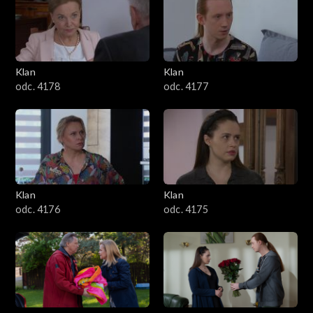
701–800
601–700
Klan
Klan
odc. 4178
odc. 4177
501–600
401–500
301–400
Klan
Klan
201–300
odc. 4176
odc. 4175
101–200
1–100