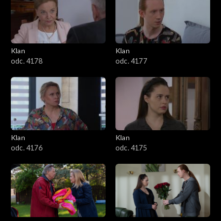
701–800
601–700
Klan
Klan
odc. 4178
odc. 4177
501–600
401–500
301–400
Klan
Klan
201–300
odc. 4176
odc. 4175
101–200
1–100