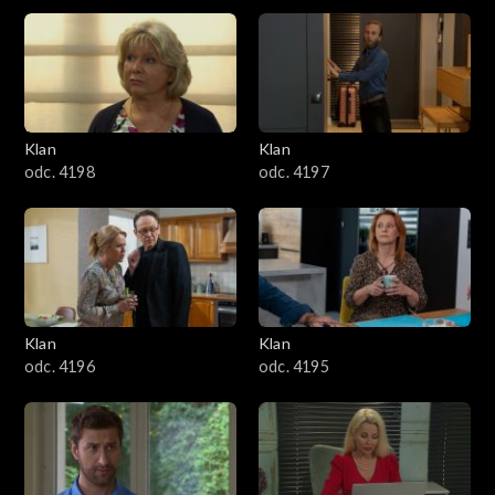
Dżastin jest zachwycony z drogiego prezentu.
4301–4400
4201–4300
4101–4200
Klan
Klan
odc. 4198
odc. 4197
4001–4100
3901–4000
3801–3900
Klan
Klan
3701–3800
odc. 4196
odc. 4195
3601–3700
3501–3600