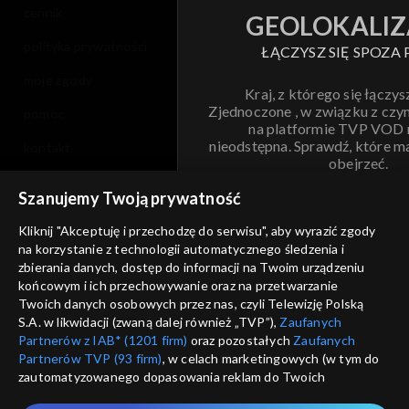
cennik
GEOLOKALIZ
polityka prywatności
ŁĄCZYSZ SIĘ SPOZA 
moje zgody
Kraj, z którego się łączys
Zjednoczone , w związku z czy
pomoc
na platformie TVP VOD
nieodstępna. Sprawdź, które m
kontakt
obejrzeć.
voucher
Szanujemy Twoją prywatność
Nie pokazuj pon
dostępność
Kliknij "Akceptuję i przechodzę do serwisu", aby wyrazić zgody
na korzystanie z technologii automatycznego śledzenia i
informacje o dostawcy usług
ANULUJ
SP
zbierania danych, dostęp do informacji na Twoim urządzeniu
końcowym i ich przechowywanie oraz na przetwarzanie
Twoich danych osobowych przez nas, czyli Telewizję Polską
S.A. w likwidacji (zwaną dalej również „TVP”),
Zaufanych
Partnerów z IAB* (1201 firm)
oraz pozostałych
Zaufanych
Partnerów TVP (93 firm)
, w celach marketingowych (w tym do
zautomatyzowanego dopasowania reklam do Twoich
zainteresowań i mierzenia ich skuteczności) i pozostałych,