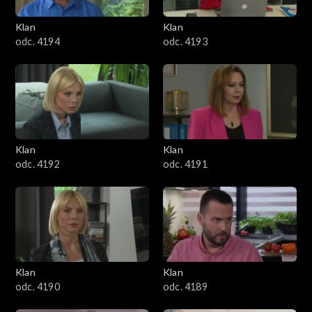
3401–3500
Klan
Klan
odc. 4194
odc. 4193
3301–3400
3201–3300
3101–3200
Klan
Klan
3001–3100
odc. 4192
odc. 4191
2901–3000
2801–2900
2701–2800
Klan
Klan
odc. 4190
odc. 4189
2601–2700