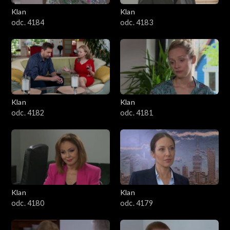
Klan
Klan
1601–1700
odc. 4184
odc. 4183
1501–1600
1401–1500
1301–1400
Klan
Klan
odc. 4182
odc. 4181
1201–1300
1101–1200
1001–1100
Klan
Klan
901–1000
odc. 4180
odc. 4179
801–900