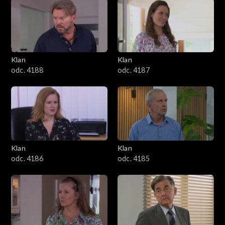
2501–2600
2401–2500
Klan
Klan
2301–2400
odc. 4188
odc. 4187
2201–2300
2101–2200
2001–2100
Klan
Klan
odc. 4186
odc. 4185
1901–2000
1801–1900
1701–1800