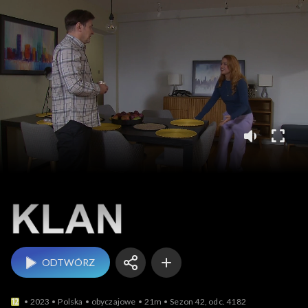
Klan
ODTWÓRZ
2023
Polska
obyczajowe
21m
Sezon 42, odc. 4182