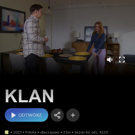
Klan
ODTWÓRZ
2023
Polska
obyczajowe
21m
Sezon 42, odc. 4129