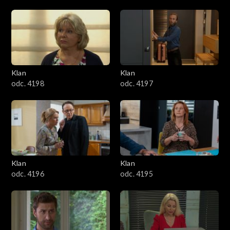
4301–4400
4201–4300
4101–4200
Klan
Klan
odc. 4198
odc. 4197
4001–4100
3901–4000
3801–3900
Klan
Klan
3701–3800
odc. 4196
odc. 4195
3601–3700
3501–3600