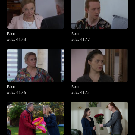
701–800
601–700
Klan
Klan
odc. 4178
odc. 4177
501–600
401–500
301–400
Klan
Klan
201–300
odc. 4176
odc. 4175
101–200
1–100