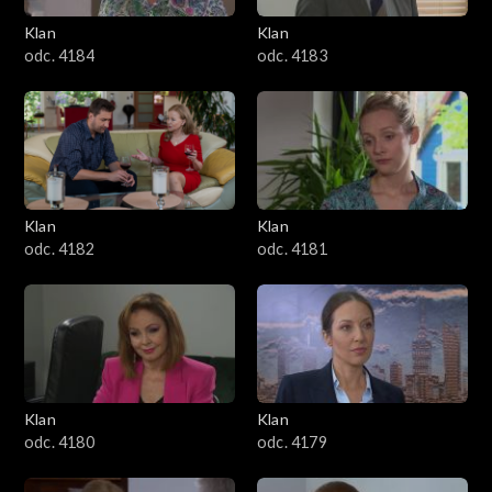
Klan
Klan
1601–1700
odc. 4184
odc. 4183
1501–1600
1401–1500
1301–1400
Klan
Klan
odc. 4182
odc. 4181
1201–1300
1101–1200
1001–1100
Klan
Klan
901–1000
odc. 4180
odc. 4179
801–900