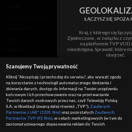
cennik
GEOLOKALIZ
polityka prywatności
ŁĄCZYSZ SIĘ SPOZA 
moje zgody
Kraj, z którego się łączys
Zjednoczone , w związku z czy
pomoc
na platformie TVP VOD
nieodstępna. Sprawdź, które m
kontakt
obejrzeć.
voucher
Szanujemy Twoją prywatność
Nie pokazuj pon
dostępność
Kliknij "Akceptuję i przechodzę do serwisu", aby wyrazić zgody
informacje o dostawcy usług
na korzystanie z technologii automatycznego śledzenia i
ANULUJ
SP
zbierania danych, dostęp do informacji na Twoim urządzeniu
końcowym i ich przechowywanie oraz na przetwarzanie
Twoich danych osobowych przez nas, czyli Telewizję Polską
S.A. w likwidacji (zwaną dalej również „TVP”),
Zaufanych
Partnerów z IAB* (1201 firm)
oraz pozostałych
Zaufanych
Partnerów TVP (93 firm)
, w celach marketingowych (w tym do
zautomatyzowanego dopasowania reklam do Twoich
zainteresowań i mierzenia ich skuteczności) i pozostałych,