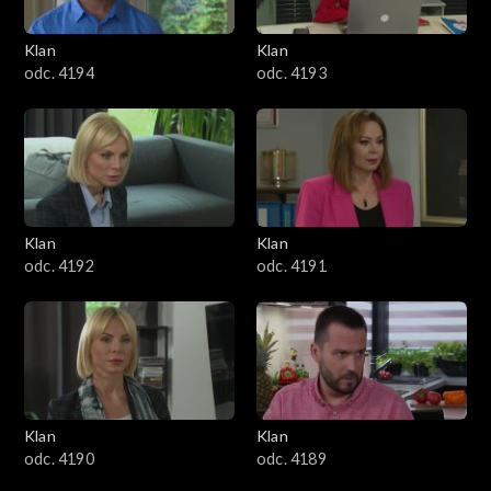
3401–3500
Klan
Klan
odc. 4194
odc. 4193
3301–3400
3201–3300
3101–3200
Klan
Klan
3001–3100
odc. 4192
odc. 4191
2901–3000
2801–2900
2701–2800
Klan
Klan
odc. 4190
odc. 4189
2601–2700