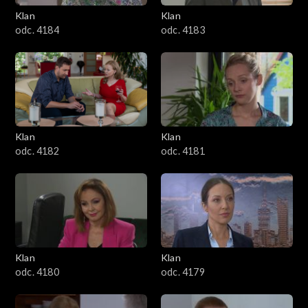
Klan
Klan
1601–1700
odc. 4184
odc. 4183
1501–1600
1401–1500
1301–1400
Klan
Klan
odc. 4182
odc. 4181
1201–1300
1101–1200
1001–1100
Klan
Klan
901–1000
odc. 4180
odc. 4179
801–900