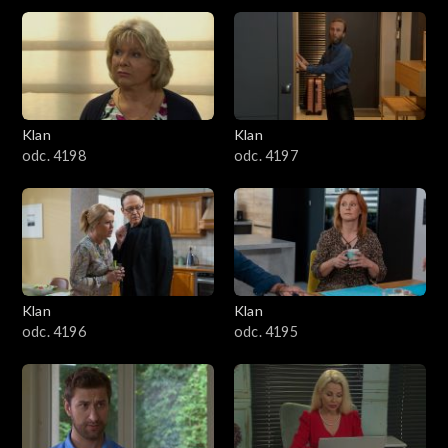
niedwuznacznej sytuacji z młodą asystentką.
4301–4400
4201–4300
4101–4200
Klan
Klan
odc. 4198
odc. 4197
4001–4100
3901–4000
3801–3900
Klan
Klan
3701–3800
odc. 4196
odc. 4195
3601–3700
3501–3600