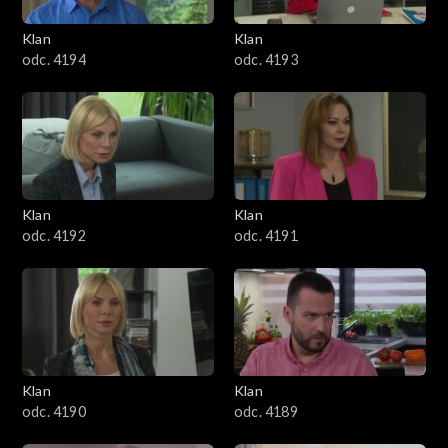
3401–3500
Klan
Klan
odc. 4194
odc. 4193
3301–3400
3201–3300
3101–3200
Klan
Klan
3001–3100
odc. 4192
odc. 4191
2901–3000
2801–2900
2701–2800
Klan
Klan
odc. 4190
odc. 4189
2601–2700