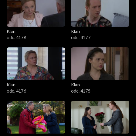
701–800
601–700
Klan
Klan
odc. 4178
odc. 4177
501–600
401–500
301–400
Klan
Klan
201–300
odc. 4176
odc. 4175
101–200
1–100