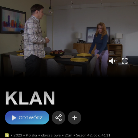
Klan
ODTWÓRZ
2023
Polska
obyczajowe
21m
Sezon 42, odc. 4111