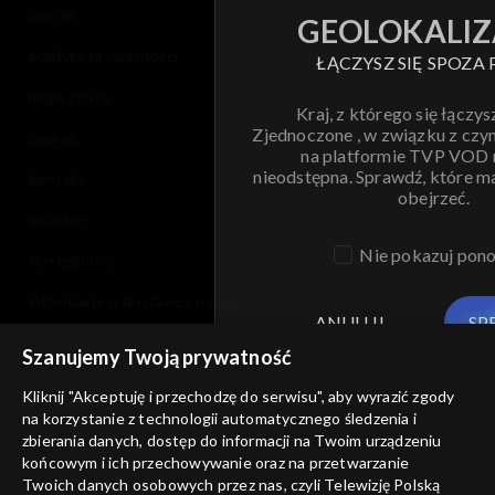
cennik
GEOLOKALIZ
polityka prywatności
ŁĄCZYSZ SIĘ SPOZA 
moje zgody
Kraj, z którego się łączys
Zjednoczone , w związku z czy
pomoc
na platformie TVP VOD
nieodstępna. Sprawdź, które m
kontakt
obejrzeć.
voucher
Nie pokazuj pon
dostępność
informacje o dostawcy usług
ANULUJ
SP
Szanujemy Twoją prywatność
Kliknij "Akceptuję i przechodzę do serwisu", aby wyrazić zgody
na korzystanie z technologii automatycznego śledzenia i
zbierania danych, dostęp do informacji na Twoim urządzeniu
końcowym i ich przechowywanie oraz na przetwarzanie
Twoich danych osobowych przez nas, czyli Telewizję Polską