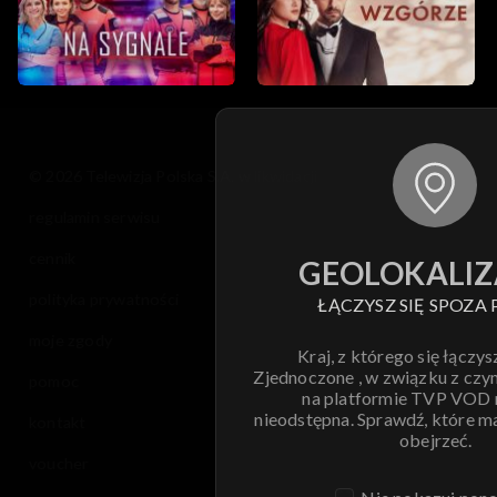
© 2026 Telewizja Polska S.A. w likwidacji
regulamin serwisu
cennik
GEOLOKALIZ
polityka prywatności
ŁĄCZYSZ SIĘ SPOZA 
moje zgody
Kraj, z którego się łączys
Zjednoczone , w związku z czy
pomoc
na platformie TVP VOD
nieodstępna. Sprawdź, które m
kontakt
obejrzeć.
voucher