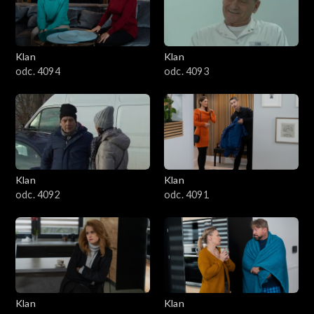
3501–3600
3401–3500
Klan
Klan
odc. 4094
odc. 4093
3301–3400
3201–3300
3101–3200
Klan
Klan
3001–3100
odc. 4092
odc. 4091
2901–3000
2801–2900
2701–2800
Klan
Klan