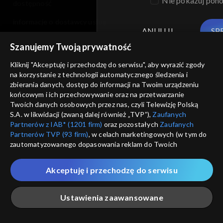
Nie pokazuj pon
dostępność
informacje o dostawcy usług
ANULUJ
SP
Szanujemy Twoją prywatność
Kliknij "Akceptuję i przechodzę do serwisu", aby wyrazić zgody
na korzystanie z technologii automatycznego śledzenia i
zbierania danych, dostęp do informacji na Twoim urządzeniu
końcowym i ich przechowywanie oraz na przetwarzanie
Twoich danych osobowych przez nas, czyli Telewizję Polską
S.A. w likwidacji (zwaną dalej również „TVP”),
Zaufanych
Partnerów z IAB* (1201 firm)
oraz pozostałych
Zaufanych
Partnerów TVP (93 firm)
, w celach marketingowych (w tym do
zautomatyzowanego dopasowania reklam do Twoich
zainteresowań i mierzenia ich skuteczności) i pozostałych,
które wskazujemy poniżej, a także zgody na udostępnianie
Akceptuję i przechodzę do serwisu
przez nas identyfikatora PPID do Google.
Twoje dane osobowe zbierane podczas odwiedzania przez
Ustawienia zaawansowane
Ciebie naszych
poszczególnych serwisów
zwanych dalej
„Portalem”, w tym informacje zapisywane za pomocą
technologii takich jak: pliki cookie, sygnalizatory WWW lub