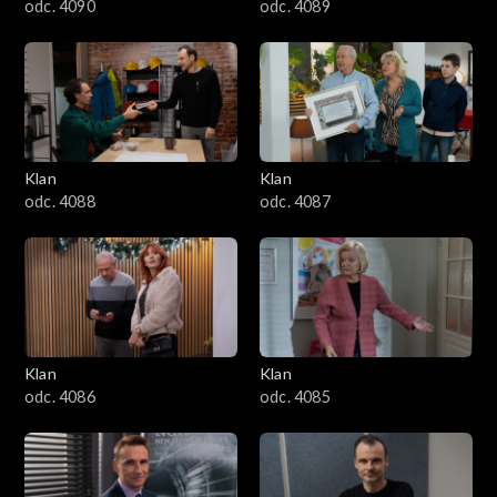
odc. 4090
odc. 4089
2601–2700
2501–2600
2401–2500
Klan
Klan
2301–2400
odc. 4088
odc. 4087
2201–2300
2101–2200
2001–2100
Klan
Klan
odc. 4086
odc. 4085
1901–2000
1801–1900