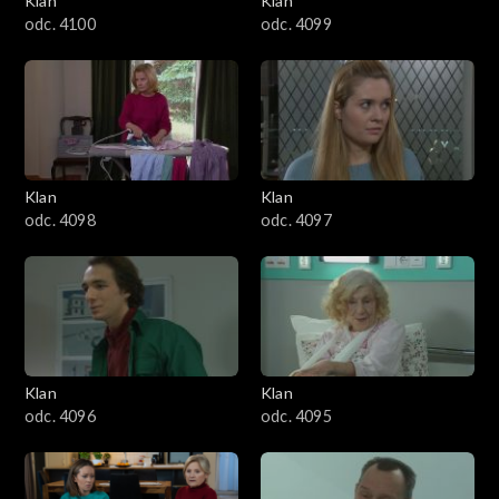
Klan
Klan
4401–4500
odc. 4100
odc. 4099
4301–4400
4201–4300
4101–4200
Klan
Klan
odc. 4098
odc. 4097
4001–4100
3901–4000
3801–3900
Klan
Klan
3701–3800
odc. 4096
odc. 4095
3601–3700