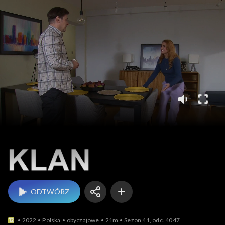
Klan
ODTWÓRZ
2022
Polska
obyczajowe
21m
Sezon 41, odc. 4047