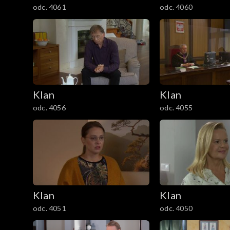
odc. 4061
odc. 4060
1201–1300
1101–1200
1001–1100
901–1000
Klan
Klan
odc. 4056
odc. 4055
801–900
701–800
601–700
Klan
Klan
501–600
odc. 4051
odc. 4050
401–500