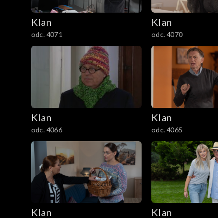
2101–2200
Klan
Klan
odc. 4071
odc. 4070
2001–2100
1901–2000
1801–1900
1701–1800
Klan
Klan
odc. 4066
odc. 4065
1601–1700
1501–1600
1401–1500
1301–1400
Klan
Klan