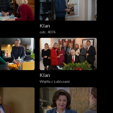
Klan
odc. 4076
Klan
Wigilia z Lubiczami