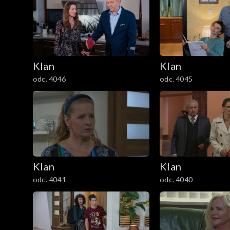
301–400
201–300
Klan
Klan
101–200
odc. 4046
odc. 4045
1–100
Klan
Klan
odc. 4041
odc. 4040