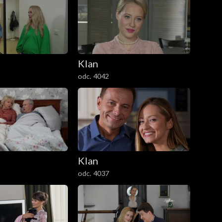
Klan
odc. 4042
Klan
odc. 4037