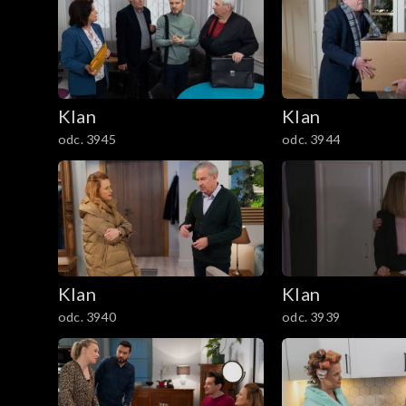
301–400
201–300
Klan
Klan
101–200
odc. 3945
odc. 3944
1–100
Klan
Klan
odc. 3940
odc. 3939