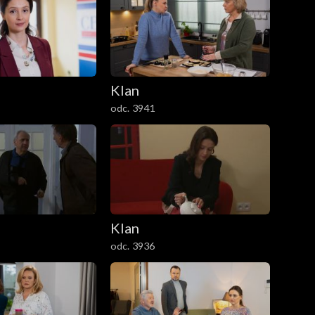
Klan
odc. 3941
Klan
odc. 3936