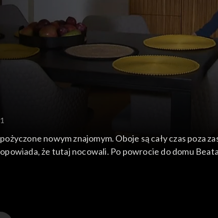
71
ze pożyczone nowym znajomym. Oboje są cały czas poza zas
opowiada, że tutaj nocowali. Po powrocie do domu Beata
Iga i Zyga. Witold wychodzi z supermarketu z zakupami i 
ki wspomina o tym Gustawowi. Nie wie, że za jego plecami