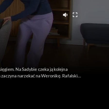
ięgiem. Na Sadybie czeka ją kolejna
 zaczyna narzekać na Weronikę. Rafalski
niespodziewanie wpada na Jolę. Od razu widzi, że
 stoi Ilona.