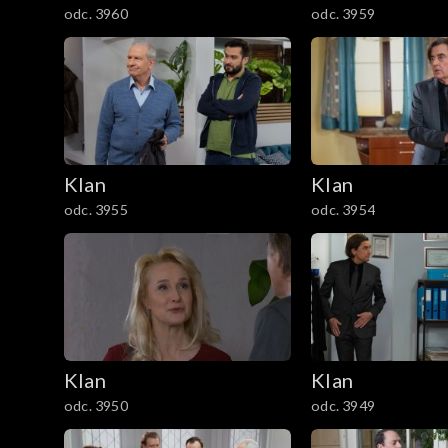
odc. 3960
odc. 3959
1201–1300
1101–1200
1001–1100
901–1000
Klan
Klan
odc. 3955
odc. 3954
801–900
701–800
601–700
Klan
Klan
501–600
odc. 3950
odc. 3949
401–500