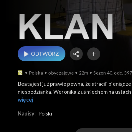
ODTWÓRZ
Polska
obyczajowe
22m
Sezon 40, odc. 39
Beata jest już prawie pewna, że stracili pieniąd
niespodzianka. Weronika z uśmiechem na ustach 
przerywa jej i prowadzi do salonu, gdzie czekają 
więcej
jego kochanka nie ma śladu ciąży. W domu stryjen
Napisy:
Polski