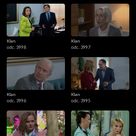
4301–4400
4201–4300
4101–4200
Klan
Klan
odc. 3998
odc. 3997
4001–4100
3901–4000
3801–3900
Klan
Klan
3701–3800
odc. 3996
odc. 3995
3601–3700
3501–3600