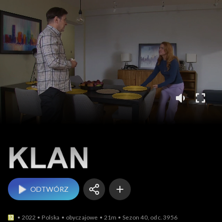
Klan
ODTWÓRZ
2022
Polska
obyczajowe
21m
Sezon 40, odc. 3956