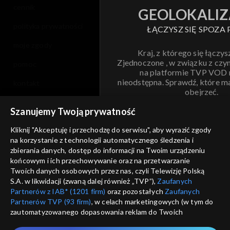
cennik
GEOLOKALIZ
polityka prywatności
ŁĄCZYSZ SIĘ SPOZA 
moje zgody
Kraj, z którego się łączys
Zjednoczone , w związku z czy
pomoc
na platformie TVP VOD
nieodstępna. Sprawdź, które m
kontakt
obejrzeć.
voucher
Szanujemy Twoją prywatność
Nie pokazuj pon
dostępność
Kliknij "Akceptuję i przechodzę do serwisu", aby wyrazić zgody
na korzystanie z technologii automatycznego śledzenia i
informacje o dostawcy usług
ANULUJ
SP
zbierania danych, dostęp do informacji na Twoim urządzeniu
końcowym i ich przechowywanie oraz na przetwarzanie
Twoich danych osobowych przez nas, czyli Telewizję Polską
S.A. w likwidacji (zwaną dalej również „TVP”),
Zaufanych
Partnerów z IAB* (1201 firm)
oraz pozostałych
Zaufanych
Partnerów TVP (93 firm)
, w celach marketingowych (w tym do
zautomatyzowanego dopasowania reklam do Twoich
zainteresowań i mierzenia ich skuteczności) i pozostałych,