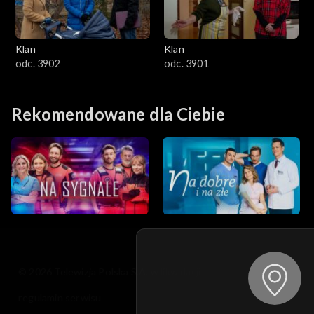
Klan
Klan
odc. 3902
odc. 3901
Rekomendowane dla Ciebie
© 2026 Telewizja Polska S.A. w likwidacji
regulamin serwisu