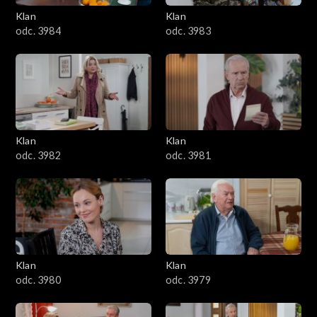
Klan
Klan
1601–1700
odc. 3984
odc. 3983
1501–1600
1401–1500
1301–1400
Klan
Klan
odc. 3982
odc. 3981
1201–1300
1101–1200
1001–1100
Klan
Klan
901–1000
odc. 3980
odc. 3979
801–900