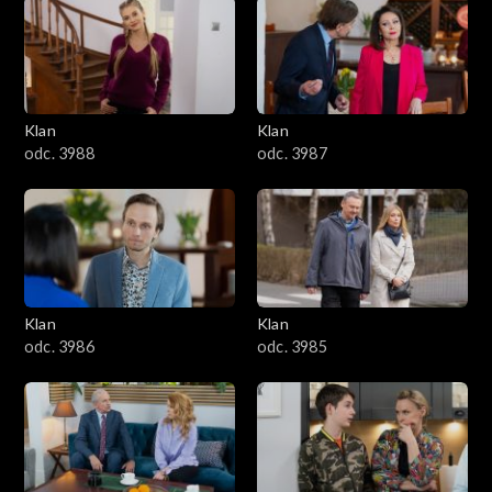
2501–2600
2401–2500
Klan
Klan
2301–2400
odc. 3988
odc. 3987
2201–2300
2101–2200
2001–2100
Klan
Klan
odc. 3986
odc. 3985
1901–2000
1801–1900
1701–1800