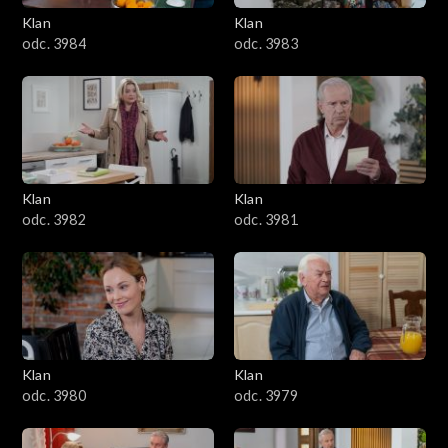
Klan
Klan
1601–1700
odc. 3984
odc. 3983
1501–1600
1401–1500
1301–1400
Klan
Klan
odc. 3982
odc. 3981
1201–1300
1101–1200
1001–1100
Klan
Klan
901–1000
odc. 3980
odc. 3979
801–900