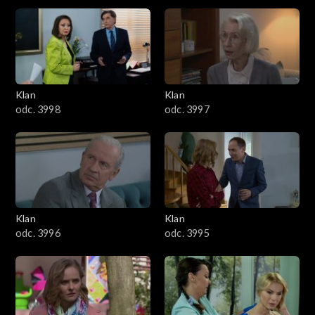
na nieszczęściu ojca.
4301–4400
4201–4300
4101–4200
Klan
Klan
odc. 3998
odc. 3997
4001–4100
3901–4000
3801–3900
Klan
Klan
3701–3800
odc. 3996
odc. 3995
3601–3700
3501–3600