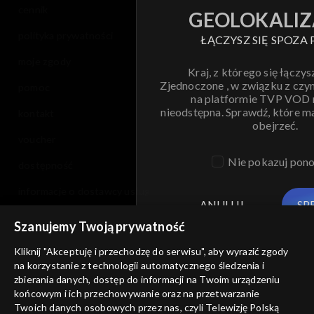
cennik
GEOLOKALIZ
polityka prywatności
ŁĄCZYSZ SIĘ SPOZA 
moje zgody
Kraj, z którego się łączys
Zjednoczone , w związku z czy
pomoc
na platformie TVP VOD
nieodstępna. Sprawdź, które m
kontakt
obejrzeć.
voucher
Nie pokazuj pon
dostępność
informacje o dostawcy usług
ANULUJ
SP
Szanujemy Twoją prywatność
Kliknij "Akceptuję i przechodzę do serwisu", aby wyrazić zgody
na korzystanie z technologii automatycznego śledzenia i
zbierania danych, dostęp do informacji na Twoim urządzeniu
końcowym i ich przechowywanie oraz na przetwarzanie
Twoich danych osobowych przez nas, czyli Telewizję Polską