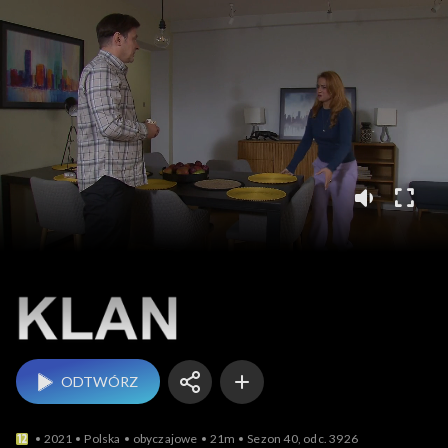
Klan
ODTWÓRZ
2021
Polska
obyczajowe
21m
Sezon 40, odc. 3926