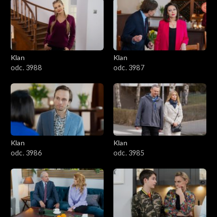
2501–2600
2401–2500
Klan
Klan
2301–2400
odc. 3988
odc. 3987
2201–2300
2101–2200
2001–2100
Klan
Klan
odc. 3986
odc. 3985
1901–2000
1801–1900
1701–1800