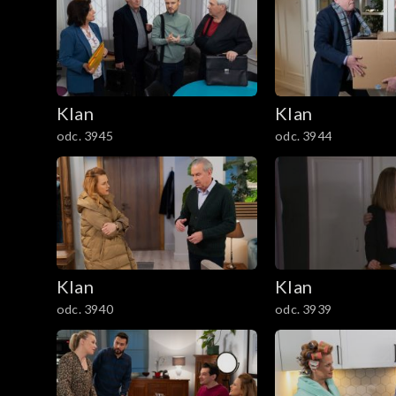
301–400
201–300
Klan
Klan
101–200
odc. 3945
odc. 3944
1–100
Klan
Klan
odc. 3940
odc. 3939