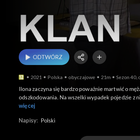
ODTWÓRZ
2021
Polska
obyczajowe
21m
Sezon 40, 
Ilona zaczyna się bardzo poważnie martwić o męża
odszkodowania. Na wszelki wypadek pojedzie z nim
wymieniony, a on wszystkiego sam dopilnuje. Paw
więcej
Czesi, że nie będzie wydać żadnych pieniędzy, bo
Napisy:
Polski
sobie kosmetyki dla nastolatek, które dostała od
drobiazgiem, który wydrukował na życzenie szefo
karate. Po zajęciach Norbert ciągnie kolegę do sw