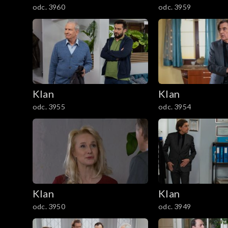
odc. 3960
odc. 3959
1201–1300
1101–1200
1001–1100
901–1000
Klan
Klan
odc. 3955
odc. 3954
801–900
701–800
601–700
Klan
Klan
501–600
odc. 3950
odc. 3949
401–500