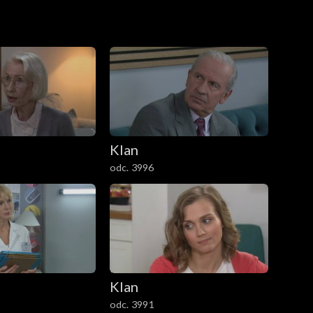
odoba się ich współpraca. Agnieszka wychodzi na
Klan
odc. 3996
Klan
odc. 3991