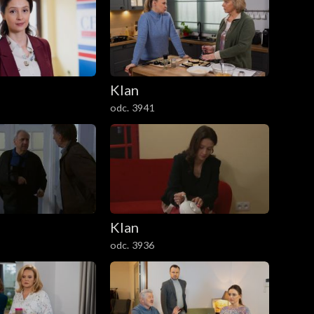
Klan
odc. 3941
Klan
odc. 3936