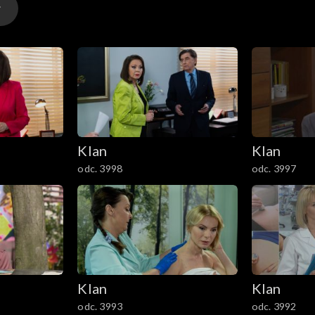
z córkami w przeprowadzce do ciepłego już domu. Zosi p
Klan
Klan
odc. 3998
odc. 3997
Klan
Klan
odc. 3993
odc. 3992