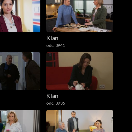
Klan
odc. 3941
Klan
odc. 3936