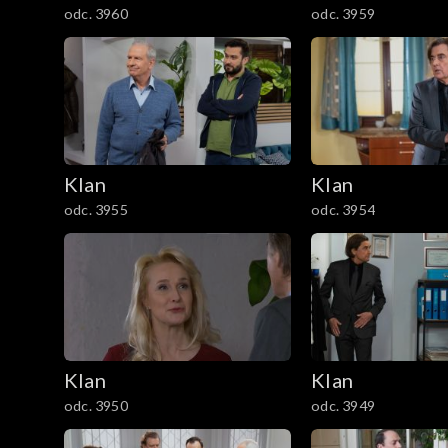
odc. 3960
odc. 3959
1201–1300
1101–1200
1001–1100
901–1000
Klan
Klan
odc. 3955
odc. 3954
801–900
701–800
601–700
Klan
Klan
501–600
odc. 3950
odc. 3949
401–500