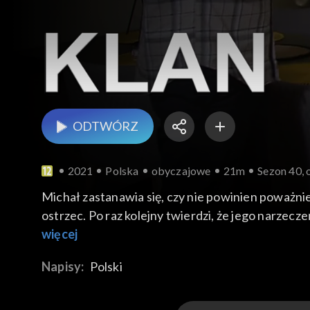
ODTWÓRZ
2021
Polska
obyczajowe
21m
Sezon 40, 
Michał zastanawia się, czy nie powinien poważnie
ostrzec. Po raz kolejny twierdzi, że jego narzec
ma jeszcze złudzenia, że mimo niezapłaconej skład
więcej
rady u swojej szefowej. Barbara pozbawia go złu
Napisy:
Polski