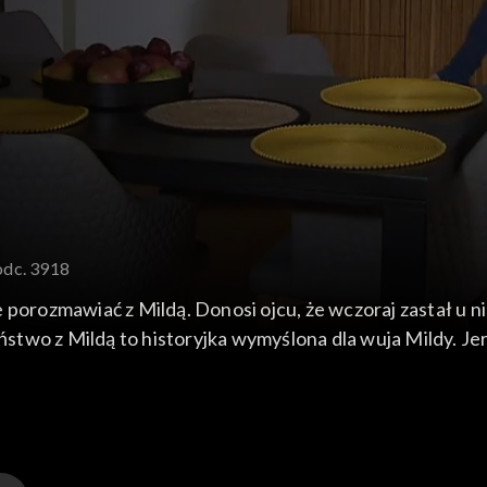
odc. 3918
 porozmawiać z Mildą. Donosi ojcu, że wczoraj zastał u n
zeństwo z Mildą to historyjka wymyślona dla wuja Mildy. J
ki dostanie ubezpieczenie. Gustaw radzi pogodzić się z my
dzeń.