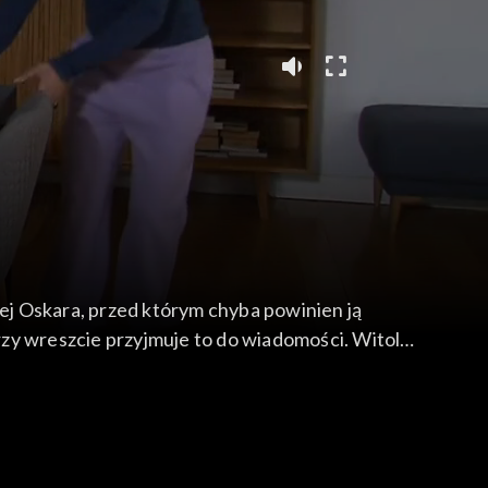
iej Oskara, przed którym chyba powinien ją
erzy wreszcie przyjmuje to do wiadomości. Witold
ślą, że tak nie będzie. Witold zasięga jeszcze