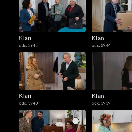
301–400
201–300
Klan
Klan
101–200
odc. 3945
odc. 3944
1–100
Klan
Klan
odc. 3940
odc. 3939