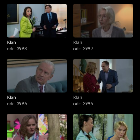
4301–4400
4201–4300
4101–4200
Klan
Klan
odc. 3998
odc. 3997
4001–4100
3901–4000
3801–3900
Klan
Klan
3701–3800
odc. 3996
odc. 3995
3601–3700
3501–3600