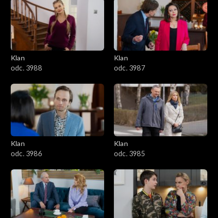
2501–2600
2401–2500
Klan
Klan
2301–2400
odc. 3988
odc. 3987
2201–2300
2101–2200
2001–2100
Klan
Klan
odc. 3986
odc. 3985
1901–2000
1801–1900
1701–1800