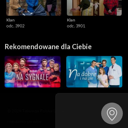
Klan
Klan
odc. 3902
odc. 3901
Rekomendowane dla Ciebie
© 2026 Telewizja Polska S.A. w likwidacji
regulamin serwisu