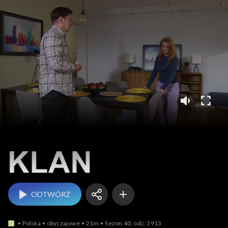
Klan
ODTWÓRZ
Polska
obyczajowe
21m
Sezon 40, odc. 3913