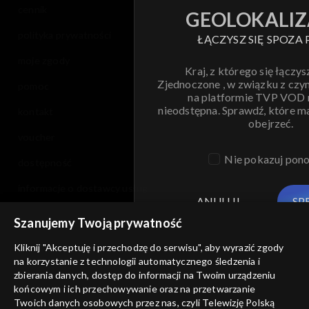
cennik
GEOLOKALIZ
polityka prywatności
ŁĄCZYSZ SIĘ SPOZA 
moje zgody
Kraj, z którego się łączys
Zjednoczone , w związku z czy
pomoc
na platformie TVP VOD
nieodstępna. Sprawdź, które m
kontakt
obejrzeć.
voucher
Nie pokazuj pon
dostępność
informacje o dostawcy usług
ANULUJ
SP
Szanujemy Twoją prywatność
Kliknij "Akceptuję i przechodzę do serwisu", aby wyrazić zgody
na korzystanie z technologii automatycznego śledzenia i
zbierania danych, dostęp do informacji na Twoim urządzeniu
końcowym i ich przechowywanie oraz na przetwarzanie
Twoich danych osobowych przez nas, czyli Telewizję Polską