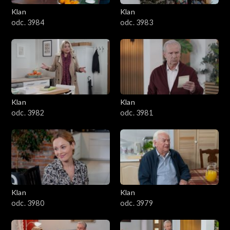
Klan
Klan
1601–1700
odc. 3984
odc. 3983
1501–1600
1401–1500
1301–1400
Klan
Klan
odc. 3982
odc. 3981
1201–1300
1101–1200
1001–1100
Klan
Klan
901–1000
odc. 3980
odc. 3979
801–900