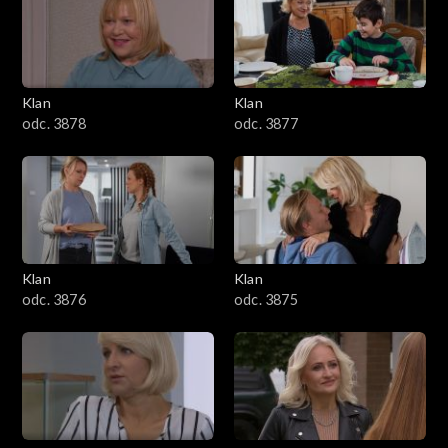
701–800
601–700
Klan
Klan
odc. 3878
odc. 3877
501–600
401–500
301–400
Klan
Klan
201–300
odc. 3876
odc. 3875
101–200
1–100