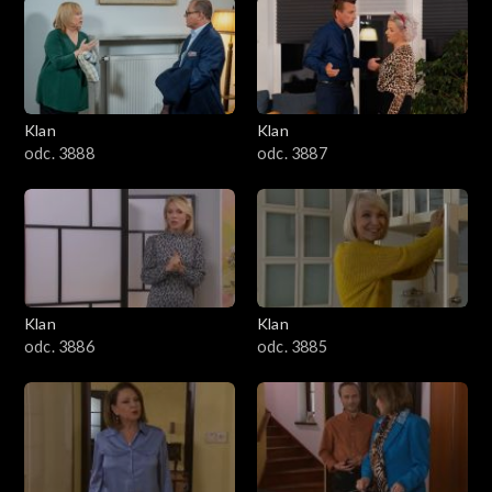
2501–2600
2401–2500
Klan
Klan
2301–2400
odc. 3888
odc. 3887
2201–2300
2101–2200
2001–2100
Klan
Klan
odc. 3886
odc. 3885
1901–2000
1801–1900
1701–1800