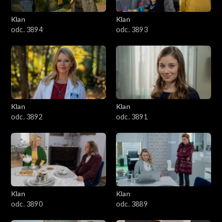
3401–3500
Klan
Klan
odc. 3894
odc. 3893
3301–3400
3201–3300
3101–3200
Klan
Klan
3001–3100
odc. 3892
odc. 3891
2901–3000
2801–2900
2701–2800
Klan
Klan
odc. 3890
odc. 3889
2601–2700