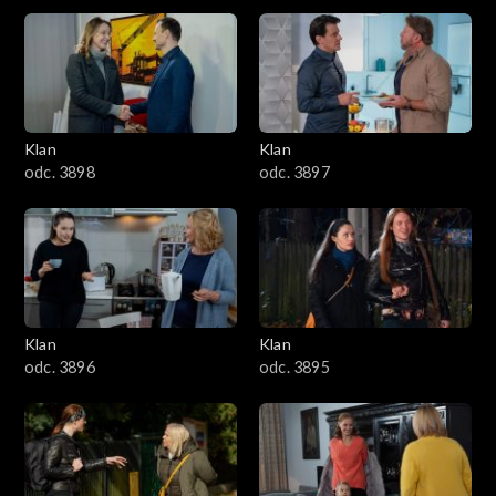
4301–4400
4201–4300
4101–4200
Klan
Klan
odc. 3898
odc. 3897
4001–4100
3901–4000
3801–3900
Klan
Klan
3701–3800
odc. 3896
odc. 3895
3601–3700
3501–3600