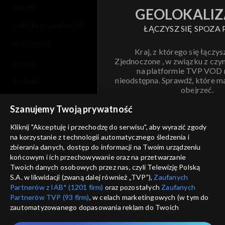
cennik
GEOLOKALIZ
polityka prywatności
ŁĄCZYSZ SIĘ SPOZA 
moje zgody
Kraj, z którego się łączys
Zjednoczone , w związku z czy
pomoc
na platformie TVP VOD
nieodstępna. Sprawdź, które m
kontakt
obejrzeć.
voucher
Szanujemy Twoją prywatność
Nie pokazuj pon
dostępność
Kliknij "Akceptuję i przechodzę do serwisu", aby wyrazić zgody
na korzystanie z technologii automatycznego śledzenia i
informacje o dostawcy usług
ANULUJ
SP
zbierania danych, dostęp do informacji na Twoim urządzeniu
końcowym i ich przechowywanie oraz na przetwarzanie
Twoich danych osobowych przez nas, czyli Telewizję Polską
S.A. w likwidacji (zwaną dalej również „TVP”),
Zaufanych
Partnerów z IAB* (1201 firm)
oraz pozostałych
Zaufanych
Partnerów TVP (93 firm)
, w celach marketingowych (w tym do
zautomatyzowanego dopasowania reklam do Twoich
zainteresowań i mierzenia ich skuteczności) i pozostałych,