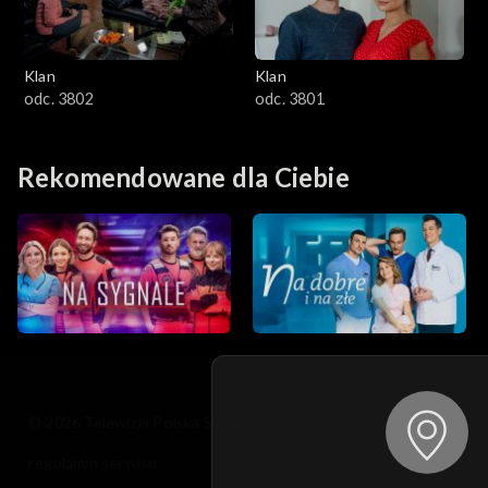
Klan
Klan
odc. 3802
odc. 3801
Rekomendowane dla Ciebie
© 2026 Telewizja Polska S.A. w likwidacji
regulamin serwisu