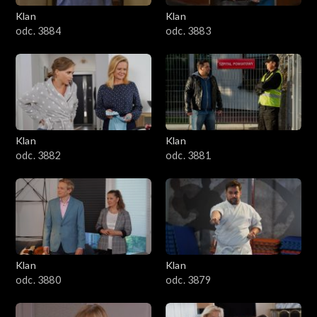
Klan
Klan
1601–1700
odc. 3884
odc. 3883
1501–1600
1401–1500
1301–1400
Klan
Klan
odc. 3882
odc. 3881
1201–1300
1101–1200
1001–1100
Klan
Klan
901–1000
odc. 3880
odc. 3879
801–900