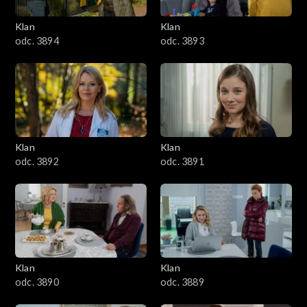
3401–3500
Klan
Klan
odc. 3894
odc. 3893
3301–3400
3201–3300
3101–3200
Klan
Klan
3001–3100
odc. 3892
odc. 3891
2901–3000
2801–2900
2701–2800
Klan
Klan
odc. 3890
odc. 3889
2601–2700