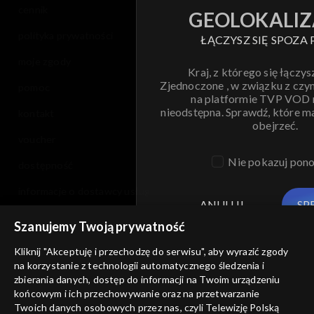
cennik
GEOLOKALIZ
polityka prywatności
ŁĄCZYSZ SIĘ SPOZA 
moje zgody
Kraj, z którego się łączys
Zjednoczone , w związku z czy
pomoc
na platformie TVP VOD
nieodstępna. Sprawdź, które m
kontakt
obejrzeć.
voucher
Nie pokazuj pon
dostępność
informacje o dostawcy usług
ANULUJ
SP
Szanujemy Twoją prywatność
Kliknij "Akceptuję i przechodzę do serwisu", aby wyrazić zgody
na korzystanie z technologii automatycznego śledzenia i
zbierania danych, dostęp do informacji na Twoim urządzeniu
końcowym i ich przechowywanie oraz na przetwarzanie
Twoich danych osobowych przez nas, czyli Telewizję Polską