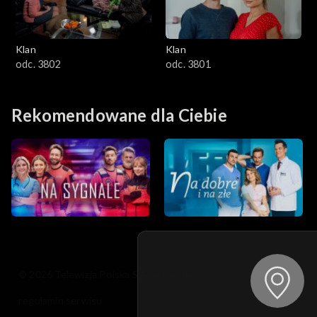
Klan
Klan
odc. 3802
odc. 3801
Rekomendowane dla Ciebie
© 2026 Telewizja Polska S.A. w likwidacji
regulamin serwisu