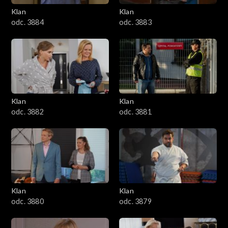
Klan
Klan
1601–1700
odc. 3884
odc. 3883
1501–1600
1401–1500
1301–1400
Klan
Klan
odc. 3882
odc. 3881
1201–1300
1101–1200
1001–1100
Klan
Klan
901–1000
odc. 3880
odc. 3879
801–900