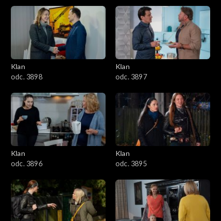
4301–4400
4201–4300
4101–4200
Klan
Klan
odc. 3898
odc. 3897
4001–4100
3901–4000
3801–3900
Klan
Klan
3701–3800
odc. 3896
odc. 3895
3601–3700
3501–3600