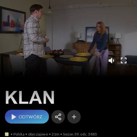
Klan
ODTWÓRZ
Polska
obyczajowe
21m
Sezon 39, odc. 3885