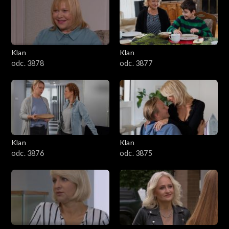
701–800
601–700
Klan
Klan
odc. 3878
odc. 3877
501–600
401–500
301–400
Klan
Klan
201–300
odc. 3876
odc. 3875
101–200
1–100