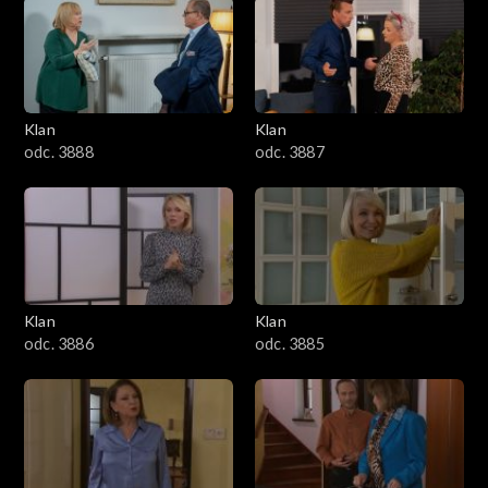
2501–2600
2401–2500
Klan
Klan
2301–2400
odc. 3888
odc. 3887
2201–2300
2101–2200
2001–2100
Klan
Klan
odc. 3886
odc. 3885
1901–2000
1801–1900
1701–1800