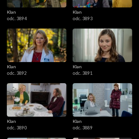
3401–3500
Klan
Klan
odc. 3894
odc. 3893
3301–3400
3201–3300
3101–3200
Klan
Klan
3001–3100
odc. 3892
odc. 3891
2901–3000
2801–2900
2701–2800
Klan
Klan
odc. 3890
odc. 3889
2601–2700