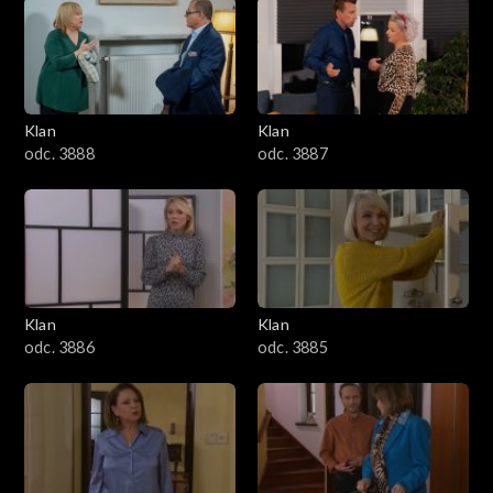
2501–2600
2401–2500
Klan
Klan
2301–2400
odc. 3888
odc. 3887
2201–2300
2101–2200
2001–2100
Klan
Klan
odc. 3886
odc. 3885
1901–2000
1801–1900
1701–1800