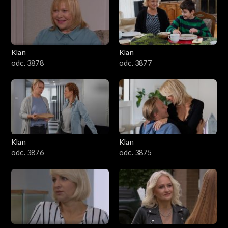
701–800
601–700
Klan
Klan
odc. 3878
odc. 3877
501–600
401–500
301–400
Klan
Klan
201–300
odc. 3876
odc. 3875
101–200
1–100