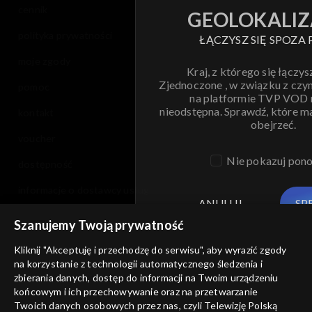
cennik
GEOLOKALIZ
polityka prywatności
ŁĄCZYSZ SIĘ SPOZA 
moje zgody
Kraj, z którego się łączys
Zjednoczone , w związku z czy
pomoc
na platformie TVP VOD
nieodstępna. Sprawdź, które m
kontakt
obejrzeć.
voucher
Nie pokazuj pon
dostępność
informacje o dostawcy usług
ANULUJ
SP
Szanujemy Twoją prywatność
Kliknij "Akceptuję i przechodzę do serwisu", aby wyrazić zgody
na korzystanie z technologii automatycznego śledzenia i
zbierania danych, dostęp do informacji na Twoim urządzeniu
końcowym i ich przechowywanie oraz na przetwarzanie
Twoich danych osobowych przez nas, czyli Telewizję Polską