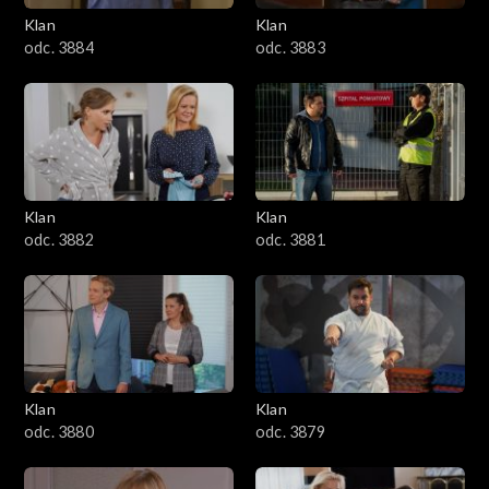
Klan
Klan
1601–1700
odc. 3884
odc. 3883
1501–1600
1401–1500
1301–1400
Klan
Klan
odc. 3882
odc. 3881
1201–1300
1101–1200
1001–1100
Klan
Klan
901–1000
odc. 3880
odc. 3879
801–900