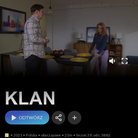
Klan
ODTWÓRZ
2021
Polska
obyczajowe
21m
Sezon 39, odc. 3882