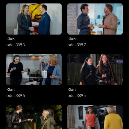
się na łóżku, robiąc dla niego miejsce.
4301–4400
4201–4300
4101–4200
Klan
Klan
odc. 3898
odc. 3897
4001–4100
3901–4000
3801–3900
Klan
Klan
3701–3800
odc. 3896
odc. 3895
3601–3700
3501–3600