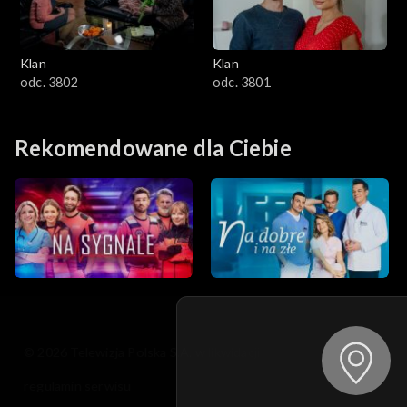
Klan
Klan
odc. 3802
odc. 3801
Rekomendowane dla Ciebie
© 2026 Telewizja Polska S.A. w likwidacji
regulamin serwisu