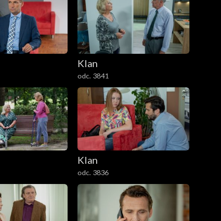
Klan
odc. 3841
Klan
odc. 3836