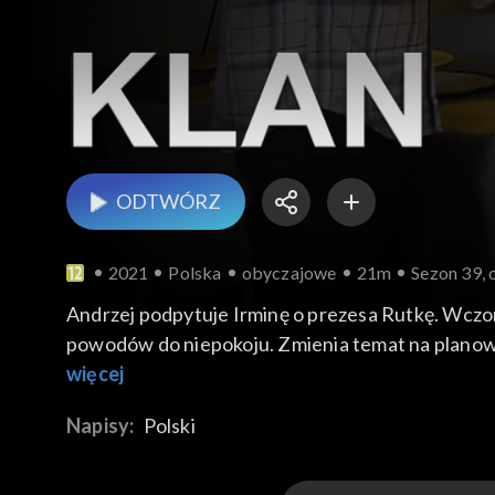
ODTWÓRZ
2021
Polska
obyczajowe
21m
Sezon 39, 
Andrzej podpytuje Irminę o prezesa Rutkę. Wczora
powodów do niepokoju. Zmienia temat na planowanie
ubezpieczenia trzeba długo czekać, a na prywatn
więcej
Rehabilitację w dobrym podwarszawskim ośrodku
Napisy:
Polski