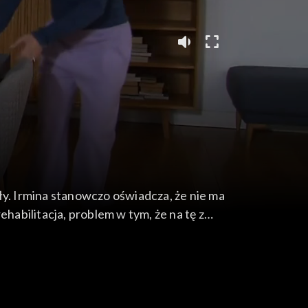
ły. Irmina stanowczo oświadcza, że nie ma
habilitacja, problem w tym, że na tę z
a swojego asystenta ma ciekawą propozycję.