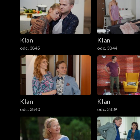
301–400
201–300
Klan
Klan
101–200
odc. 3845
odc. 3844
1–100
Klan
Klan
odc. 3840
odc. 3839