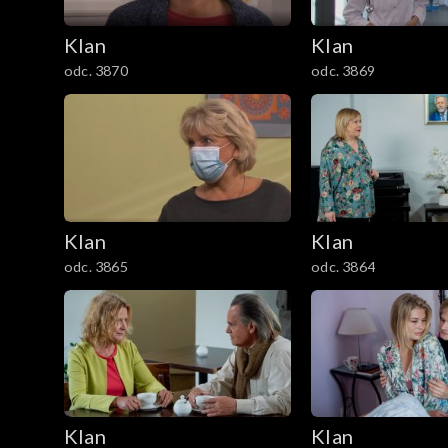
2101–2200
Klan
Klan
odc. 3870
odc. 3869
2001–2100
1901–2000
1801–1900
1701–1800
Klan
Klan
odc. 3865
odc. 3864
1601–1700
1501–1600
1401–1500
1301–1400
Klan
Klan