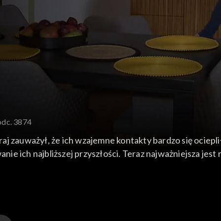
odc. 3874
j zauważył, że ich wzajemne kontakty bardzo się ociepli
 ich najbliższej przyszłości. Teraz najważniejsza jest re
ą ich teraz nie stać. W odwiedziny przychodzi Paweł. Dl
 sfinansuje mu Elmed.