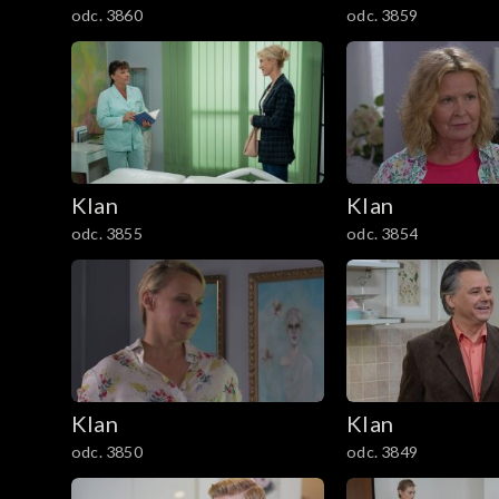
odc. 3860
odc. 3859
1201–1300
1101–1200
1001–1100
901–1000
Klan
Klan
odc. 3855
odc. 3854
801–900
701–800
601–700
Klan
Klan
501–600
odc. 3850
odc. 3849
401–500